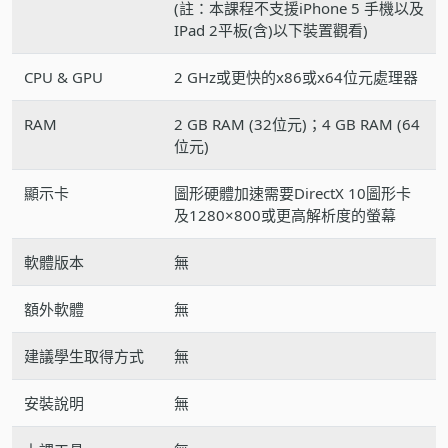
(註：本課程不支援iPhone 5 手機以及
IPad 2平板(含)以下裝置觀看)
CPU & GPU
2 GHz或更快的x86或x64位元處理器
RAM
2 GB RAM (32位元)；4 GB RAM (64
位元)
顯示卡
圖形硬體加速需要DirectX 10圖形卡
及1280×800或更高解析度的螢幕
軟體版本
無
額外軟體
無
建議學生取得方式
無
安裝說明
無