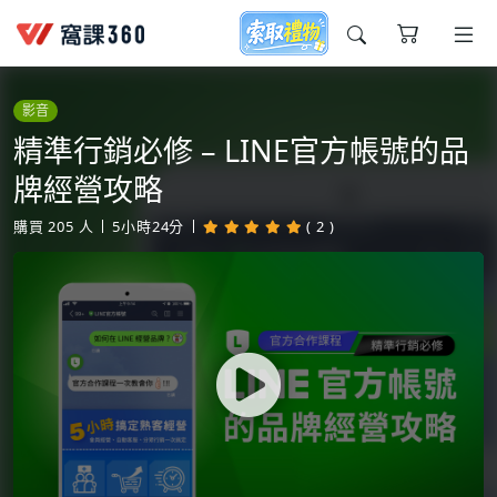
今天想要學什麼?
影音
精準行銷必修 – LINE官方帳號的品
牌經營攻略
購買
205
人
5小時24分
( 2 )
窩課推薦給您