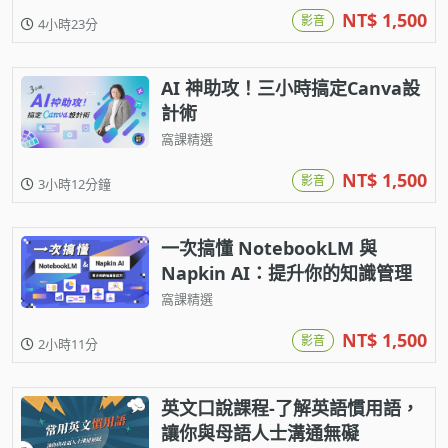
NT$ 1,500
影音
4小時23分
AI 神助攻！三小時搞定Canva設
計術
窩課精選
NT$ 1,500
影音
3小時12分鐘
一次搞懂 NotebookLM 與
Napkin AI：提升你的知識管理
力
窩課精選
NT$ 1,500
影音
2小時11分
英文口說課程-了解英語慣用語，
讓你與母語人士溝通無礙