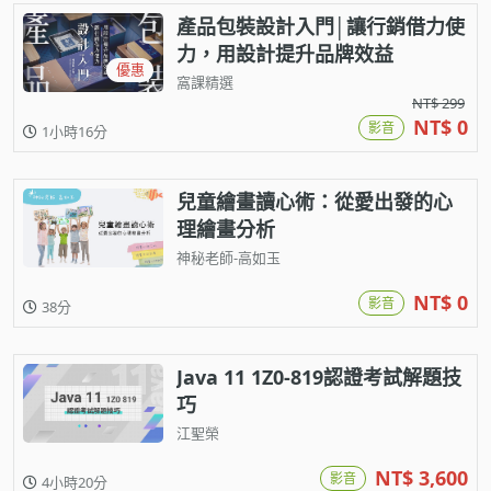
產品包裝設計入門│讓行銷借力使
力，用設計提升品牌效益
優惠
窩課精選
NT$ 299
NT$ 0
影音
1小時16分
兒童繪畫讀心術：從愛出發的心
理繪畫分析
神秘老師-高如玉
NT$ 0
影音
38分
Java 11 1Z0-819認證考試解題技
巧
江聖榮
NT$ 3,600
影音
4小時20分