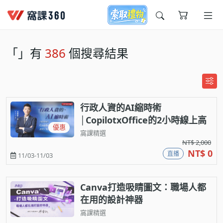
今天想要學什麼?
「
」有
386
個搜尋結果
行政人資的AI縮時術
│CopilotxOffice的2小時線上高
優惠
效工作流實戰
窩課精選
窩課推薦給您
NT$ 2,000
NT$ 0
直播
11/03-11/03
Canva打造吸睛圖文：職場人都
在用的設計神器
窩課精選