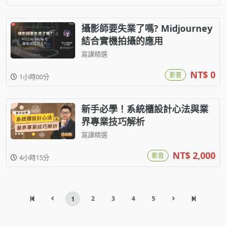
攝影師要失業了嗎? Midjourney
結合實機拍攝的應用
窩課精選
NT$ 0
影音
1小時00分
新手必學！系統櫃設計心法與業
界專業技巧解析
窩課精選
NT$ 2,000
影音
4小時15分
2
3
4
5
1