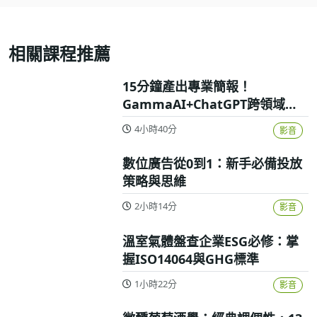
相關課程推薦
15分鐘產出專業簡報！
GammaAI+ChatGPT跨領域高
效實戰攻略
4小時40分
影音
數位廣告從0到1：新手必備投放
策略與思維
2小時14分
影音
溫室氣體盤查企業ESG必修：掌
握ISO14064與GHG標準
1小時22分
影音