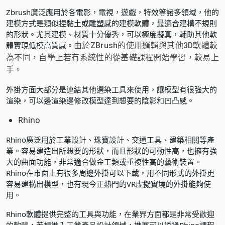
Zbrush廣泛應用於各電影，電視，遊戲，特效等諸多領域，他的
建模方式是類似捏黏土或雕塑感的建模軟體，最適合建構不規則
的形狀。尤其建模、材質十分優秀，可以極度擬真，輔助其他軟
體實現低模高質感。
由於ZBrush的使用邏輯與其他3D軟體較
為不同，自學上若有系統性的從
基礎課程
開始學習，較易上
手。
外掛方面大部分是連結其他選染工具來使用，讓模型有很強大的
渲染，可以邊渲染邊修改模型達到想要的陰影和凹凸感。
Rhino
Rhino廣泛用於工業設計、珠寶設計、交通工具、建築相關等產
業。容易建造出所想要的形狀，而且形狀的可動性高，也擁有強
大的曲面功能，非常適合做金工類或重複性高的藝術裝置。
Rhino在市面上有很多周邊外掛可以下載，用不同形式的外掛更
容易建構出模型，也有現今正熱門的VR虛擬實境的外掛能夠使
用。
Rhino軟體提供完整的工具與功能，在業界方面都是非常受歡迎
的軟體，若想進入工業產品設計領域，推薦可以透過
Rhino課程