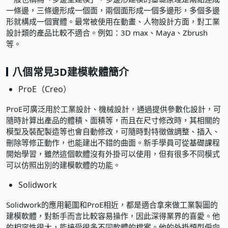
一條邊，三條邊形成一個面，兩個面形成一個多邊形，多個多邊
形就構成一個實體。最常被使用在動畫、人物設計方面，對工業
設計類的產品比較不適合。例如：3D max、Maya、Zbrush
等。
八個常見3D建模軟體簡介
ProE（Creo）
ProE可廣泛用於工業設計、機械設計，通過提供參數化設計，可
隨時計算出產品的體積、面積等，而且在尺寸修改時，其相關的
模型及裝配製造等也會自動修改，可隨時對特徵做調整、插入、
刪除等修正動作，也能建出不錯的曲面。新手學員可從
基礎課程
開始學習，雖然這個軟體沒有外掛可以使用，但有很多不同模式
可以仿照出別的建模軟體的功能。
Solidwork
Solidwork的應用範圍和ProE相近，都是適合拿來做工業製圖的
建模軟體，對新手而言比較容易操作，因此深得業界的喜愛。他
的相容性很大，能接受很多不同軟體的檔案。他的外掛類型偏向