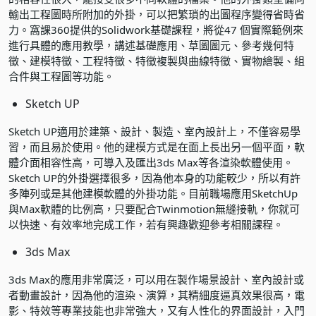
輸出工程圖時所附加的外掛，可以把繁瑣的出圖程序變得省時省
力。窩課360提供的
Solidwork基礎課程
，將從47 個實際範例來
進行具體的應用教學，講述基礎應用、草圖圖元、參考幾何特
徵、建模特徵、工程特徵、特徵複製與曲線特徵、實物繪製、組
合件與工程圖等功能。
Sketch UP
Sketch UP適用於建築、設計、製造、室內設計上，不僅容易學
習，而且易於使用。他的建模方式是在面上長出另一個平面，軟
體介面相容性高，可導入及匯出3ds Max等各渲染軟體使用。
Sketch UP的外掛選擇很多，因為他本身的功能較少，所以有許
多陣列或是其他建模軟體的外掛功能。目前職場應用SketchUp
與Max軟體的比例高，只要配合Twinmotion無縫接軌，你就可
以快速、有效率地完成工作，若有興趣歡迎參考相關
課程
。
3ds Max
3ds Max的應用非常廣泛，可以用在製作場景設計、室內設計或
者動畫設計，因為他的渲染、演算，其精細度逼真效果很高，電
影、特效等專業技能也非常強大，又有人性化的界面設計，入門