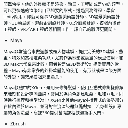
簡單快捷。他的外掛較多是渲染、動畫、工程圖或是VR的類型，
可以更快速的渲染出自己想要的形式。透過
實務課程
，學會
Unity應用，你就可從事3D遊戲美術設計師、3D場景美術設計
師、3D動畫師、遊戲企劃設計師、UI介面設計師、遊戲前後台
工程師、VR／AR工程師等相關工作，讓自己的職涯更開闊。
Maya
Maya非常適合來做遊戲或是人物建模，提供完美的3D建模、動
畫、特效和高校渲染功能，尤其作為電影或動畫的模型使用，和
3D Max常常拿來比較，兩者皆是做3D美術設計相當實用的軟
體。Maya有非常多的外掛軟體能夠使用，有形狀或是渲染方面
的外掛，讓效果看起來更逼真。
Maya軟體中的XGen，是用來修飾髮型，使用互動式修飾樣條線
來雕刻和設計導向曲線，常用於為角色創建毛髮、毛和羽毛，同
時進行梳理和造型設計。XGen比其他Maya外掛程式的優勢部分
在於內建於Maya，並可對主流渲染器無縫對接。若你想設計專
屬的角色造型，窩課360提供
基礎課程
歡迎新手入門。
Zbrush