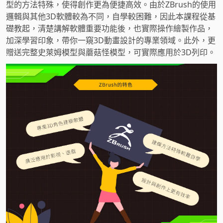
型的方法特殊，使得創作更為便捷高效。由於ZBrush的使用
邏輯與其他3D軟體較為不同，自學較困難，因此本課程從基
礎教起，清楚講解軟體重要功能後，也實際操作繪製作品，
加深學習印象，帶你一窺3D動畫設計的專業領域。此外，更
贈送完整史萊姆模型與蘑菇怪模型，可實際應用於3D列印。