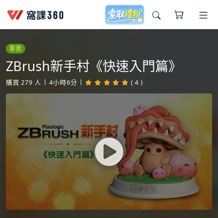
今天想要學什麼?
影音
ZBrush新手村《快速入門篇》
購買
279
人
4小時6分
( 4 )
窩課推薦給您