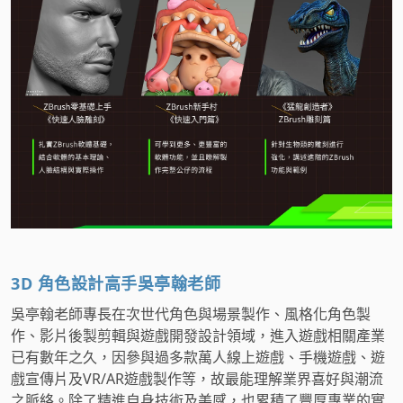
3D 角色設計高手吳亭翰老師
吳亭翰老師專長在次世代角色與場景製作、風格化角色製
作、影片後製剪輯與遊戲開發設計領域，進入遊戲相關產業
已有數年之久，因參與過多款萬人線上遊戲、手機遊戲、遊
戲宣傳片及VR/AR遊戲製作等，故最能理解業界喜好與潮流
之脈絡。除了精進自身技術及美感，也累積了豐厚專業的實