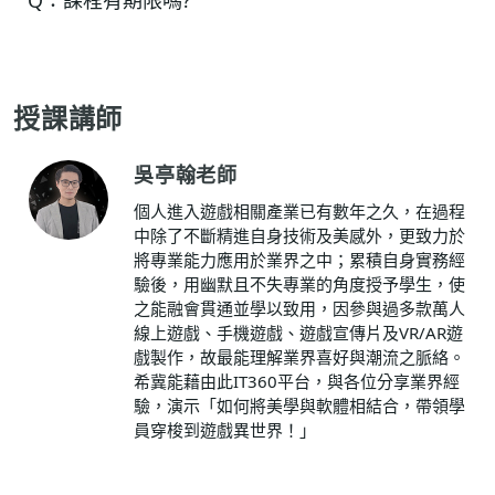
授課講師
吳亭翰老師
個人進入遊戲相關產業已有數年之久，在過程
中除了不斷精進自身技術及美感外，更致力於
將專業能力應用於業界之中；累積自身實務經
驗後，用幽默且不失專業的角度授予學生，使
之能融會貫通並學以致用，因參與過多款萬人
線上遊戲、手機遊戲、遊戲宣傳片及VR/AR遊
戲製作，故最能理解業界喜好與潮流之脈絡。
希冀能藉由此IT360平台，與各位分享業界經
驗，演示「如何將美學與軟體相結合，帶領學
員穿梭到遊戲異世界！」