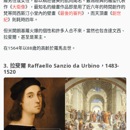
繪男性或女性，都以精壯健美的肌肉聞名。最為經典的雕塑代表
作《
大衛像
》，最知名的繪畫作品即是用了近六年的時間創作的
梵蒂岡西斯汀小堂內的壁畫《
最後的審判
》，而天頂畫《
創世
紀
》則耗時四年。
但米開朗基羅火爆的個性和許多人合不來，當然也包含達文西、
拉斐爾，甚至是業主。
在1564年以88歲的高齡於羅馬去世。
3. 拉斐爾 Raffaello Sanzio da Urbino，1483-
1520