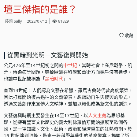
壇三傑指的是誰？
莎莉 Sally
2023/07/12
81829
收藏
從黑暗到光明－文藝復興開始
公元476年至14世紀初之間的
中世紀
，當時社會上充斥戰爭、飢
荒、傳染病等問題，導致歐洲在科學和藝術方面幾乎沒有進步，
也讓中世紀被稱為「
黑暗時代
」。
直到14世紀，人們認為文藝在希臘、羅馬古典時代曾高度繁榮，
因此打算開始復古過往的文藝榮景，想藉助再生與復興的形式，
透過文藝創作來宣傳人文精神，並加以轉化成為新文化的創造。
文藝復興時期主要發生在14至17世紀，以
人文主義
為思想基
礎，從擁有豐富文化歷史的義大利佛羅倫斯開始擴展至歐洲各
國，是一場知識、文化、藝術、政治和經濟重生的狂熱時期。於
16 世紀達到頂峰，帶來一段科學與藝術的革命饗宴，揭開了近