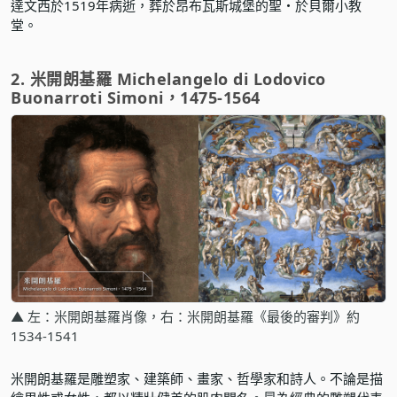
達文西於1519年病逝，葬於昂布瓦斯城堡的聖・於貝爾小教
堂。
2. 米開朗基羅 Michelangelo di Lodovico
Buonarroti Simoni，1475-1564
▲ 左：米開朗基羅肖像，右：米開朗基羅《最後的審判》約
1534-1541
米開朗基羅是雕塑家、建築師、畫家、哲學家和詩人。不論是描