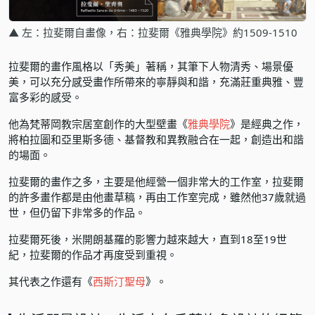
▲ 左：拉斐爾自畫像，右：拉斐爾《雅典學院》約1509-1510
拉斐爾的畫作風格以「秀美」著稱，其筆下人物清秀、場景優
美，可以充分感受畫作所帶來的寧靜與和諧，充滿莊重典雅、豐
富多彩的感受。
他為梵蒂岡教宗居室創作的大型壁畫《
雅典學院
》是經典之作，
將柏拉圖和亞里斯多德、基督教和異教融合在一起，創造出和諧
的場面。
拉斐爾的畫作之多，主要是他經營一個非常大的工作室，拉斐爾
的許多畫作都是由他畫草稿，再由工作室完成，雖然他37歲就過
世，但仍留下非常多的作品。
拉斐爾死後，米開朗基羅的影響力越來越大，直到18至19世
紀，拉斐爾的作品才再度受到重視。
其代表之作還有《
西斯汀聖母
》。