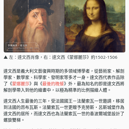
▲ 左：達文西肖像，右：達文西《蒙娜麗莎》約1502-1506
達文西是義大利文藝復興時期的多領域博學者，從藝術家、解剖
學家、數學家、科學家、發明家等多才一身。達文西代表作品除
了《
蒙娜麗莎
》與《
最後的晚餐
》外，最為知名的即是達文西將
解剖學帶入到他的繪畫中，以極為精準的比例描繪人體。
達文西人生最後的三年，受法國國王－法蘭索瓦一世邀請，移居
到法國的昂布瓦斯。法蘭索瓦一世更贈予克勞斯・呂斯城堡作為
達文西的居所，而達文西也為法蘭索瓦一世的香波爾城堡設計了
螺旋雙梯。