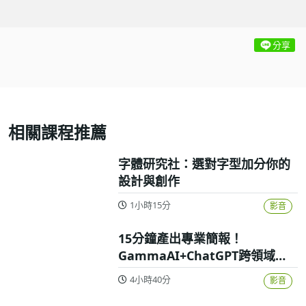
分享
相關課程推薦
字體研究社：選對字型加分你的
設計與創作
1小時15分
影音
15分鐘產出專業簡報！
GammaAI+ChatGPT跨領域高
效實戰攻略
4小時40分
影音