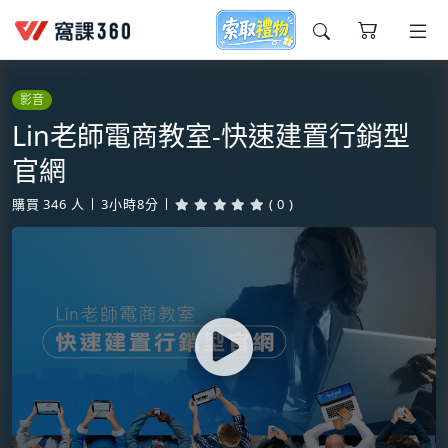
今天想要學什麼?
影音
Lin老師電商教室-快速建置行銷型
官網
購買
346
人
3小時8分
( 0 )
窩課推薦給您