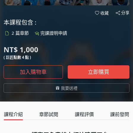
分享
收藏
本課程包含 :
2 篇章節
完課證明申請
NT$ 1,000
( 巨匠點數 4 點 )
加入購物車
立即購買
我要送禮
課程介紹
章節試閱
課程評價
課前發問