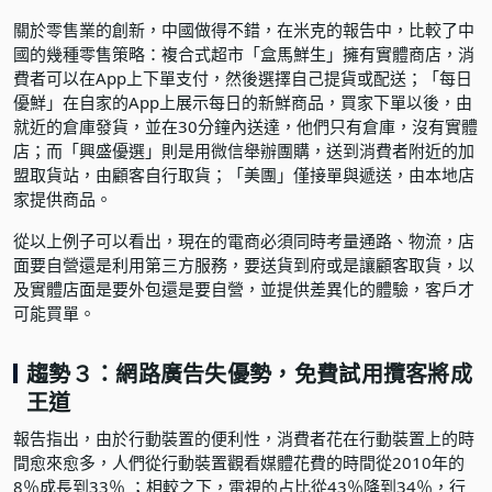
關於零售業的創新，中國做得不錯，在米克的報告中，比較了中
國的幾種零售策略：複合式超市「盒馬鮮生」擁有實體商店，消
費者可以在App上下單支付，然後選擇自己提貨或配送；「每日
優鮮」在自家的App上展示每日的新鮮商品，買家下單以後，由
就近的倉庫發貨，並在30分鐘內送達，他們只有倉庫，沒有實體
店；而「興盛優選」則是用微信舉辦團購，送到消費者附近的加
盟取貨站，由顧客自行取貨；「美團」僅接單與遞送，由本地店
家提供商品。
從以上例子可以看出，現在的電商必須同時考量通路、物流，店
面要自營還是利用第三方服務，要送貨到府或是讓顧客取貨，以
及實體店面是要外包還是要自營，並提供差異化的體驗，客戶才
可能買單。
趨勢３：網路廣告失優勢，免費試用攬客將成
王道
報告指出，由於行動裝置的便利性，消費者花在行動裝置上的時
間愈來愈多，人們從行動裝置觀看媒體花費的時間從2010年的
8％成長到33％ ；相較之下，電視的占比從43％降到34％，行