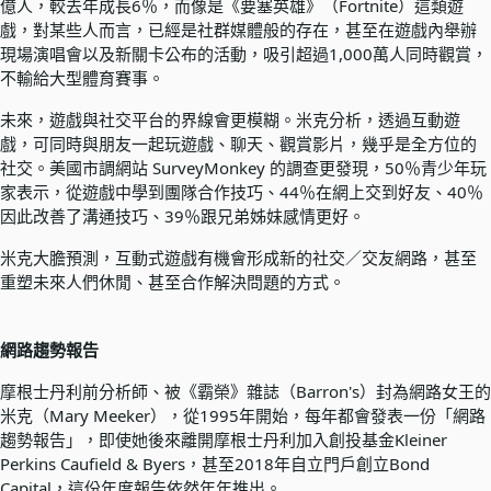
億人，較去年成長6％，而像是《要塞英雄》（Fortnite）這類遊
戲，對某些人而言，已經是社群媒體般的存在，甚至在遊戲內舉辦
現場演唱會以及新關卡公布的活動，吸引超過1,000萬人同時觀賞，
不輸給大型體育賽事。
未來，遊戲與社交平台的界線會更模糊。米克分析，透過互動遊
戲，可同時與朋友一起玩遊戲、聊天、觀賞影片，幾乎是全方位的
社交。美國市調網站 SurveyMonkey 的調查更發現，50％青少年玩
家表示，從遊戲中學到團隊合作技巧、44％在網上交到好友、40％
因此改善了溝通技巧、39％跟兄弟姊妹感情更好。
米克大膽預測，互動式遊戲有機會形成新的社交／交友網路，甚至
重塑未來人們休閒、甚至合作解決問題的方式。
網路趨勢報告
摩根士丹利前分析師、被《霸榮》雜誌（Barron's）封為網路女王的
米克（Mary Meeker），從1995年開始，每年都會發表一份「網路
趨勢報告」，即使她後來離開摩根士丹利加入創投基金Kleiner
Perkins Caufield & Byers，甚至2018年自立門戶創立Bond
Capital，這份年度報告依然年年推出。