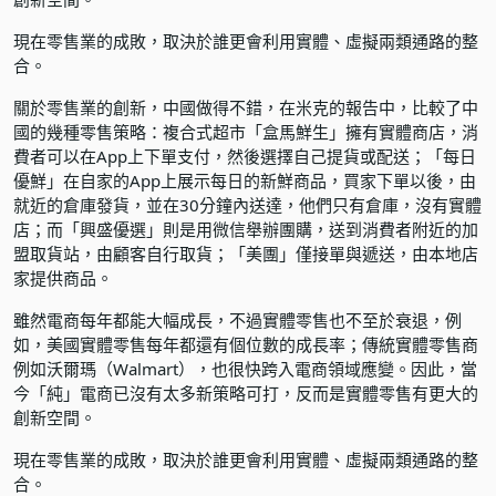
現在零售業的成敗，取決於誰更會利用實體、虛擬兩類通路的整
合。
關於零售業的創新，中國做得不錯，在米克的報告中，比較了中
國的幾種零售策略：複合式超市「盒馬鮮生」擁有實體商店，消
費者可以在App上下單支付，然後選擇自己提貨或配送；「每日
優鮮」在自家的App上展示每日的新鮮商品，買家下單以後，由
就近的倉庫發貨，並在30分鐘內送達，他們只有倉庫，沒有實體
店；而「興盛優選」則是用微信舉辦團購，送到消費者附近的加
盟取貨站，由顧客自行取貨；「美團」僅接單與遞送，由本地店
家提供商品。
雖然電商每年都能大幅成長，不過實體零售也不至於衰退，例
如，美國實體零售每年都還有個位數的成長率；傳統實體零售商
例如沃爾瑪（Walmart），也很快跨入電商領域應變。因此，當
今「純」電商已沒有太多新策略可打，反而是實體零售有更大的
創新空間。
現在零售業的成敗，取決於誰更會利用實體、虛擬兩類通路的整
合。