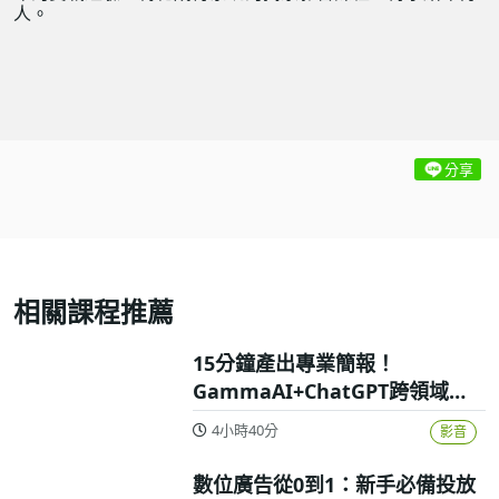
人。
分享
相關課程推薦
15分鐘產出專業簡報！
GammaAI+ChatGPT跨領域高
效實戰攻略
4小時40分
影音
數位廣告從0到1：新手必備投放