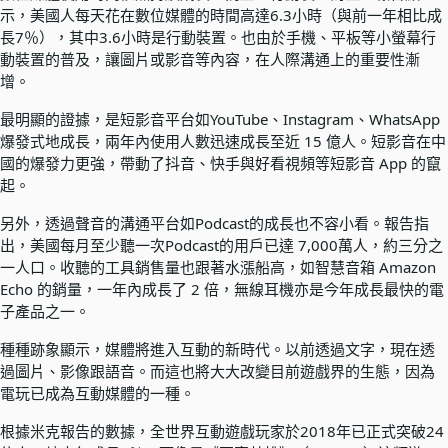
示，美國人每天花在數位媒體的時間高達6.3小時（與前一年相比成
長7％），其中3.6小時是行動裝置。也由於手機、平板等小螢幕行
動裝置的普及，讓圖片或影音等內容，在人際溝通上的重要性漸
增。
最明顯的證據，是短影音平台如YouTube、Instagram、WhatsApp
爆發式地成長，兩年內使用人數迅速成長至近 15 億人。短影音在中
國的爆發力更強，帶動了抖音、快手與好看視頻等短影音 App 的竄
起。
另外，透過聲音的溝通平台如Podcast的成長也不容小看。報告指
出，美國每月至少聽一次Podcast的用戶已達 7,000萬人，約三分之
一人口。收聽的工具銷售量也跟著水漲船高，如智慧音箱 Amazon
Echo 的銷量，一年內成長了 2 倍，無線耳機亦是今年成長最快的電
子產品之一。
種種跡象顯示，媒體將進入互動的新時代。以前透過文字，現在透
過圖片、影像跟語音。而這也將大大改變目前遊戲界的生態，因為
電玩已成為互動媒體的一種。
根據米克報告的數據，全世界互動遊戲玩家於2018年已正式突破24