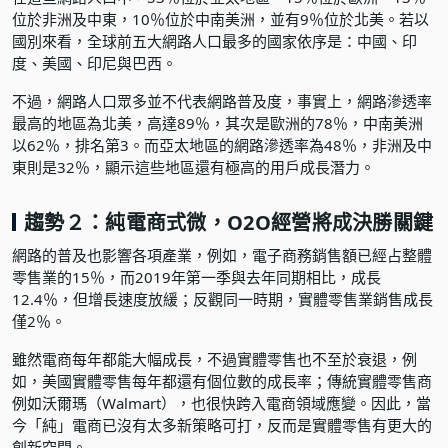
位於非洲及中東，10％位於中南美洲，並有9％位於北美。若以
國別來看，全球前五大網路人口最多的國家依序是：中國、印
度、美國、印尼與巴西。
不過，網路人口眾多並不代表網路普及度，事實上，網路滲透率
最高的地區為北美，高達89％，其次是歐洲的78％，中南美洲
以62％，排名第3。而亞太地區的網路滲透率為48％，非洲及中
東則是32％，顯示這些地區還有極高的用戶成長潛力。
趨勢２：純電商式微，O2O經營將成決勝關鍵
網路的普及也影響各項產業，例如，電子商務銷售額已經占整體
零售業的15％，而2019年第一季與去年同期相比，成長
12.4％，但增長速度放緩；反觀同一時期，實體零售業銷售成長
僅2％。
雖然電商每年都能大幅成長，不過實體零售也不至於衰退，例
如，美國實體零售每年都還有個位數的成長率；傳統實體零售商
例如沃爾瑪（Walmart），也很快跨入電商領域應變。因此，當
今「純」電商已沒有太多新策略可打，反而是實體零售有更大的
創新空間。