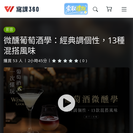
今天想要學什麼?
影音
微醺葡萄酒學：經典調個性，13種
混搭風味
購買
53
人
2小時45分
( 0 )
窩課推薦給您