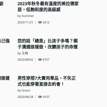
姿
2023年秋冬最有溫度的美拉德家
居，低飽和度的高級感
by Summer
2023/11/21
｜
9212
自己強
您的話「總是」比孩子多嗎？親
子溝通這樣做，改變孩子的命運
by 王晴
2023/08/02
｜
6757
腸道健
男性穿搭7大實用單品，不失正
式也能穿著直接去約會！
by Grace
2023/06/28
｜
9107