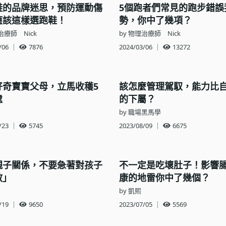
鞋的品牌迷思，預防運動傷
5個跑者們常見的跑步錯誤
應該這樣選跑鞋！
勢，你中了幾項？
治療師 Nick
by 物理治療師 Nick
/06
｜
7876
2024/03/06
｜
13272
好奇寶寶父母，立馬收穫5
該怎麼管理駕馭，能力比
處
的下屬？
by 職場黑馬學
/23
｜
5745
2023/08/09
｜
6675
親子關係，不要急著對孩子
不一定是吃壞肚子！影響
教」
康的地雷你中了幾個？
by 凱熙
/19
｜
9650
2023/07/05
｜
5569