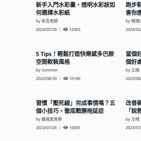
新手入門水彩畫，透明水彩該如
跑步
語言學習
何選擇水彩紙
害你
影視特效
by 布克老師
by 物理
2024/07/26
｜
12063
2024/03
辦公室應用
所有課程
5 Tips！輕鬆打造快樂感多巴胺
當個
優惠專區
空間軟裝風格
個好
免費課程
by Summer
by 王晴
2023/08/30
｜
10166
2023/08
習慣「壓死線」完成事情嗎？五
改善
個小技巧，徹底戰勝拖延症
「說
by 職場黑馬學
by 王晴
2023/07/26
｜
10065
2023/07