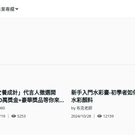
產業專欄
窩課推薦
影像動畫
語言學習
商業行銷
資訊科技
設計應用
女養成計」代言人徵選開
新手入門水彩畫-初學者如
健康生活
10萬獎金+豪華獎品等你來
水彩顏料
60
by 布克老師
理財投資
/19
｜
5253
2024/10/28
｜
12159
所有專欄