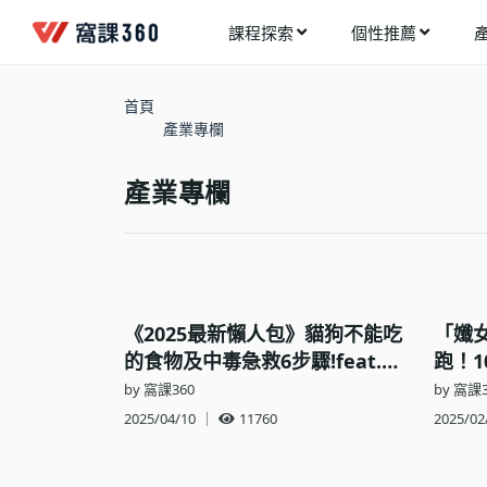
課程探索
個性推薦
工業設計
進入測驗
今天想要學什麼?
首頁
手機APP開發
產業專欄
架構師
多媒體動畫
創造者
產業專欄
建築室內設計
領航者
健康生活
溝通者
程式與資料庫
窩課推薦給您
執行者
視覺設計
《2025最新懶人包》貓狗不能吃
「孅
生活家
的食物及中毒急救6步驟!feat.急
電繪與手繪
跑！
診獸醫師郭霏
挑戰
by 窩課360
by 窩課3
網頁設計
2025/04/10
｜
11760
2025/02
網路行銷
網路管理