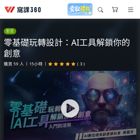
今天想要學什麼?
影音
零基礎玩轉設計：AI工具解鎖你的
創意
購買
59
人
15小時
( 3 )
窩課推薦給您