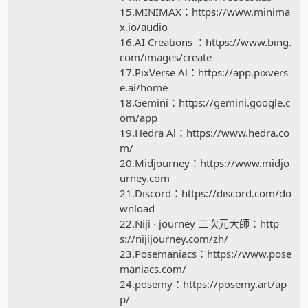
15.MINIMAX：https://www.minima
x.io/audio
16.AI Creations ：https://www.bing.
com/images/create
17.PixVerse Al：https://app.pixvers
e.ai/home
18.Gemini：https://gemini.google.c
om/app
19.Hedra Al：https://www.hedra.co
m/
20.Midjourney：https://www.midjo
urney.com
21.Discord：https://discord.com/do
wnload
22.Niji ‧ journey 二次元大師：http
s://nijijourney.com/zh/
23.Posemaniacs：https://www.pose
maniacs.com/
24.posemy：https://posemy.art/ap
p/