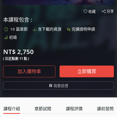
分享
收藏
本課程包含 :
10 篇章節
含下載的資源
完課證明申請
初級
NT$ 2,750
( 巨匠點數 11 點 )
加入購物車
立即購買
我要送禮
課程介紹
章節試閱
課程評價
課前發問