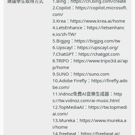
建議學生取得方式
1.Bing：https://cn.bing.com/create
2.Copilot：https://copilot.microsoft.
com/
3.Krea：https://www.krea.ai/home
4.LetsEnhance：https://letsenhanc
e.io/zh-TW/
5.Bigjpg：https://bigjpg.com/tw
6.Upscayl：https://upscayl.org/
7.ChatGPT：https://chatgpt.com
8.TRIPO：https://www.tripo3d.ai/ap
p/home
9.SUNO：https://suno.com
10.Adobe Firefly：https://firefly.ado
be.com/
11.Vidnoz免費AI音樂生成器：http
s://tw.vidnoz.com/ai-music.html
12.TopMediaAI：https://tw.topmedi
ai.com/
13.Mureka：https://www.mureka.a
i/home
14.freebeat：https://freebeat.ai/