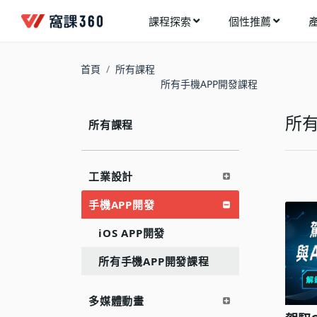
課程探索
個性推薦
工業設計
進入測驗
今天想要學什麼?
首頁
所有課程
手機APP開發
所有手機APP開發課程
架構師
多媒體動畫
創造者
所有
所有課程
建築室內設計
領航者
健康生活
溝通者
工業設計
程式與資料庫
窩課推薦給您
執行者
手機APP開發
視覺設計
生活家
iOS APP開發
電繪與手繪
網頁設計
所有手機APP開發課程
網路行銷
多媒體動畫
網路管理