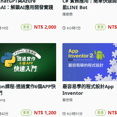
hatGPT與Azure
C# 實務應用｜簡單快速
nAI：解鎖AI應用開發實踐
能LINE Bot
陳葵懋
NT$ 2,000
NT$
影音
影音
時10分
6小時7分
hon課程-透過實作6個APP快
最容易學的程式設計App
門
Inventor
ung
蘇世榮
NT$ 1,200
NT$
影音
影音
時42分
6小時51分