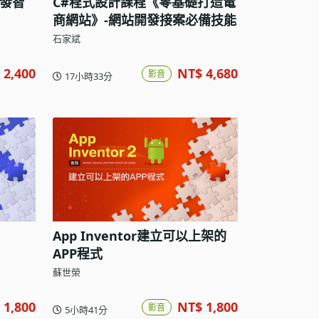
開發智
C#程式設計課程《零基礎打造電
商網站》-網站開發接案必備技能
石家斌
 2,400
NT$ 4,680
影音
17小時33分
App Inventor建立可以上架的
APP程式
蘇世榮
 1,800
NT$ 1,800
影音
5小時41分