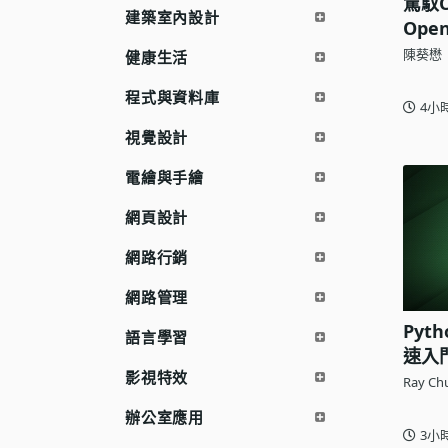
駕馭C
建築室內設計
語言學習
Ope
陳葵懋
健康生活
影視特效
程式與資料庫
辦公室應用
4小
所有課程
視覺設計
優惠專區
電繪與手繪
免費課程
網頁設計
網路行銷
網路管理
Pyt
語言學習
速入
影視特效
Ray Ch
辦公室應用
3小