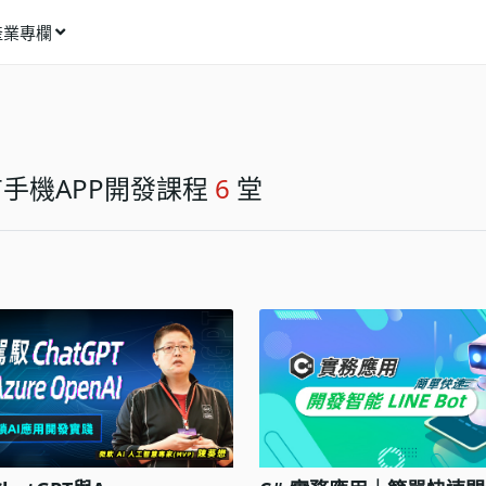
產業專欄
窩課推薦
影像動畫
語言學習
手機APP開發課程
6
堂
商業行銷
資訊科技
設計應用
健康生活
理財投資
所有專欄