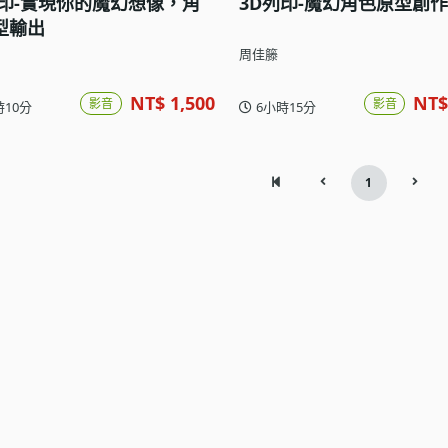
列印-實現你的魔幻想像，角
3D列印-魔幻角色原型創作(
型輸出
周佳籐
NT$ 1,500
NT$
影音
影音
時10分
6小時15分
1