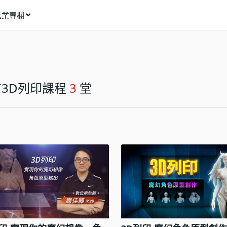
產業專欄
窩課推薦
影像動畫
語言學習
3D列印課程
3
堂
商業行銷
資訊科技
設計應用
健康生活
理財投資
所有專欄