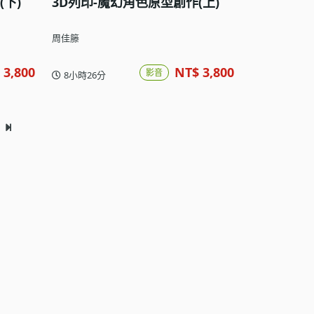
下)
3D列印-魔幻角色原型創作(上)
周佳籐
 3,800
NT$ 3,800
影音
8小時26分