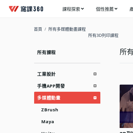
課程探索
個性推薦
工業設計
進入測驗
今天想要學什麼?
首頁
所有多媒體動畫課程
手機APP開發
所有3D列印課程
架構師
多媒體動畫
創造者
所有
所有課程
建築室內設計
領航者
健康生活
溝通者
工業設計
程式與資料庫
窩課推薦給您
執行者
手機APP開發
視覺設計
生活家
多媒體動畫
電繪與手繪
網頁設計
ZBrush
網路行銷
Maya
網路管理