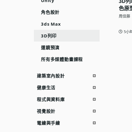
Unity
3D
語言學習
色原
角色設計
周佳籐
影視特效
3ds Max
辦公室應用
5小
3D列印
所有課程
運鏡預演
優惠專區
所有多媒體動畫課程
免費課程
建築室內設計
健康生活
程式與資料庫
視覺設計
電繪與手繪