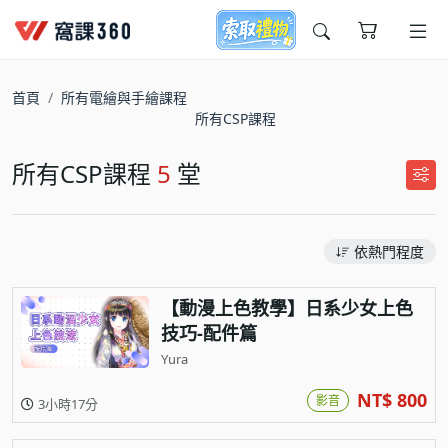
今天想要學什麼?
首頁
所有電繪與手繪課程
所有CSP課程
所有CSP課程
5
堂
依熱門程度
窩課推薦給您
【動漫上色教學】日系少女上色
技巧-配件篇
Yura
NT$ 800
影音
3小時17分