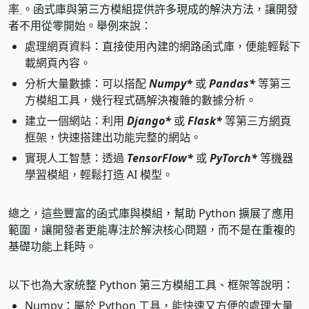
率
。函式庫與第三方模組提供許多現成的解決方法，讓開發
者不用從零開始。舉例來說：
處理網頁資料：直接使用內建的網路函式庫，便能輕鬆下
載網頁內容。
分析大量數據：可以搭配
Numpy*
或
Pandas*
等第三
方模組工具，幾行程式碼解決複雜的數據分析。
建立一個網站：利用
Django*
或
Flask*
等第三方
網頁
框架
，快速搭建出功能完整的網站。
實現人工智慧：透過
TensorFlow*
或
PyTorch*
等
機器
學習
模組，輕鬆打造 AI 模型。
總之，這些豐富的函式庫與模組，幫助 Python 擴展了應用
範圍，讓開發者更能專注於解決核心問題，而不是在重複的
基礎功能上耗時。
以下也為大家統整 Python 第三方模組工具、框架等說明：
Numpy：屬於 Python 工具，能快速又方便的處理大量