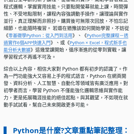
程式邏輯，掌握實用技能。只要點開螢幕就能上課，時間彈
性、不受地點限制，課程內容強調動手操作，讓理論與實作
並行，真正理解而非照抄。購買後可無限次回放，不怕忘記
細節，也能隨時複習。 若還在猶豫該如何開始學習，不妨從
《
》、《
零基礎學Python：從入門到活用
Python完整課程－透
》、或《
過實作6個APP快速入門
Python × Excel，程式新手也
》這幾堂課開始，循序漸進的從零到實戰，讓
能分析大數據
學習程式不再遙不可及。
綜合以上內容，相信大家對 Python 都有初步的認識了。作
為一門功能強大又容易上手的程式語言，Python 在網頁開
發、資料分析、人工智慧、自動化等領域皆有廣泛應用。對
初學者而言，學習 Python 不僅能強化邏輯思維與實作能
力，更是拓展職涯技能的絕佳起點。與其觀望，不如現在就
動手試試看，幫自己未來開啟更多可能。
▍ Python是什麼?文章重點筆記整理：