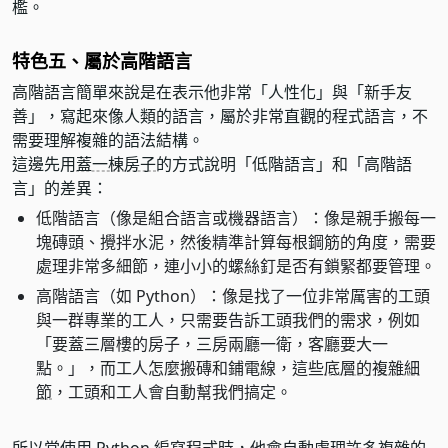
檻。
特色五、屬於高階語言
高階語言簡單來說是在表示他非常「人性化」與「新手友
善」，寫起來像人類的語言，屬於非常直觀的程式語言，不
需要理解複雜的語法結構。
這邊先用
蓋一棟房子
的方式說明「低階語言」和「高階語
言」的差異：
低階語言（像是組合語言或機器語言）：像是親手搬每一
塊磚頭、攪拌水泥，然後精準計算每根鋼筋的角度，需要
處理非常多細節，連小小的螺絲釘是否有鎖緊都要管理。
高階語言（如 Python）：像是找了一位非常厲害的工頭
與一群專業的工人，只需要告訴工頭我們的需求，例如
「要蓋三層樓的房子，三房兩廳一衛，客廳要大一
點。」，而工人怎麼搬磚和鋪電線，這些
底層的複雜細
節
，工頭和工人會自動幫我們搞定。
所以當使用 Python 編寫程式時，他會自動處理許多複雜的