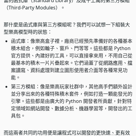
富的函式庫（Standard Library）及成千上萬的第三方模組
（Third-Party Modules）。
那什麼是函式庫與第三方模組呢？我們可以試想一下組裝大
型樂高模型時的狀態：
函式庫：像樂高盒子裡，廠商已經預先準備好的各種基本
積木組合，例如輪子、窗戶、門等等。這些都是 Python
官方提供、內建好的工具，可以直接拿來用，不用自己從
最基本的積木一片片疊起來。它們涵蓋了從
網路應用
、
檔
案讀寫
、
資料處理
到
建立圖形使用者介面
等各種常見功
能。
第三方模組：像是樂高玩家社群中，其他高手們額外設計
並分享出來的各種特殊積木套件，例如打造一顆能發光的
引擎。這些都是由廣大的 Python 開發者所貢獻，針對特
定領域如
網站開發
、
數據分析
、
機器學習
等，開發出的工
具包。
而這兩者共同的功用便是
讓程式可以開發的更快速、更有效