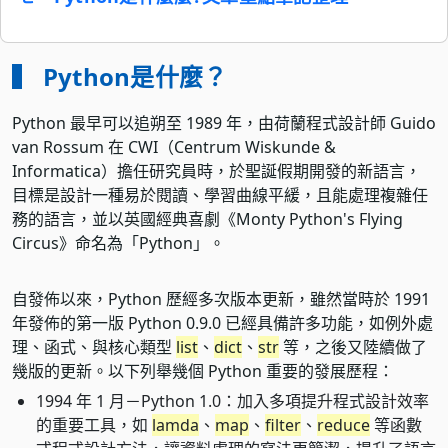
▍ Python是什麼？
Python 最早可以追朔至 1989 年，由荷蘭程式設計師 Guido
van Rossum 在 CWI（Centrum Wiskunde &
Informatica）擔任研究員時，於聖誕假期開發的新語言，
目標是設計一種易於閱讀、學習曲線平緩，且能處理複雜任
務的語言，並以英國經典喜劇《Monty Python's Flying
Circus》命名為「Python」。
自發佈以來，Python 歷經多次版本更新，雖然當時於 1991
年發佈的第一版 Python 0.9.0 已經具備許多功能，如例外處
理、函式、與核心類型
list
、
dict
、
str
等，之後又陸續做了
幾版的更新。以下列舉幾個 Python 重要的發展歷程：
1994 年 1 月－Python 1.0：加入多項提升程式設計效率
的重要工具，如
lamda
、
map
、
filter
、
reduce
等函數