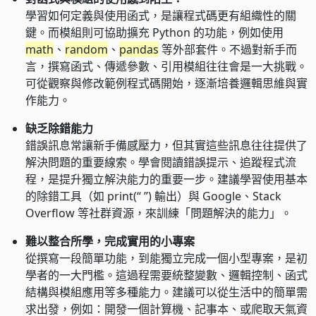
學習如何定義與使用函式，是讓程式碼更有組織性的關
鍵。而模組則可協助擴充 Python 的功能，例如使用
math
、
random
、
pandas
等外部套件。不過對新手而
言，撰寫函式、傳遞參數、引用模組往往會是一大挑戰。
可從觀察與修改範例程式碼開始，逐漸培養邏輯思維與實
作能力。
缺乏除錯能力
錯誤訊息常讓新手備感壓力，但其實這些訊息往往提供了
解決問題的重要線索。學會閱讀錯誤提示、追蹤程式流
程，是提升獨立解決能力的重要一步。建議學習使用基本
的除錯工具（如 print(“ ”) 輸出）與 Google、Stack
Overflow 等社群資源，來訓練「問題解決的能力」。
難以整合所學，完成實用的小專案
從撰寫一段簡單功能，到能獨立完成一個小型專案，是初
學者的一大門檻。這過程需要統整變數、邏輯控制、函式
結構與模組應用等多種能力。建議可以從生活中的簡單需
求出發，例如：開發一個計算機、記事本、或爬取天氣資