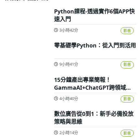
Python課程-透過實作6個APP快
速入門
3小時42分
影音
零基礎學Python：從入門到活用
9小時41分
影音
15分鐘產出專業簡報！
GammaAI+ChatGPT跨領域高
效實戰攻略
4小時40分
影音
數位廣告從0到1：新手必備投放
策略與思維
2小時14分
影音