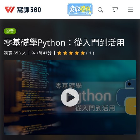
今天想要學什麼?
影音
零基礎學Python：從入門到活用
購買
853
人
9小時41分
( 1 )
窩課推薦給您