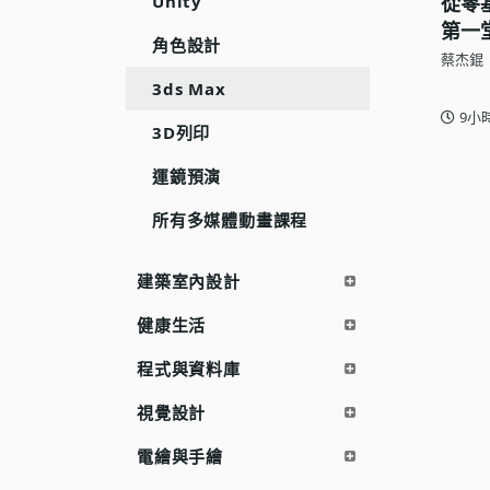
Unity
從零基
語言學習
第一
角色設計
蔡杰錕
影視特效
3ds Max
辦公室應用
9小
3D列印
所有課程
運鏡預演
優惠專區
所有多媒體動畫課程
免費課程
建築室內設計
健康生活
程式與資料庫
視覺設計
電繪與手繪