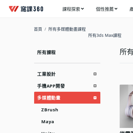
課程探索
個性推薦
工業設計
進入測驗
今天想要學什麼?
首頁
所有多媒體動畫課程
手機APP開發
所有3ds Max課程
架構師
多媒體動畫
創造者
所有
所有課程
建築室內設計
領航者
健康生活
溝通者
工業設計
程式與資料庫
窩課推薦給您
執行者
手機APP開發
視覺設計
生活家
多媒體動畫
電繪與手繪
網頁設計
ZBrush
網路行銷
Maya
網路管理