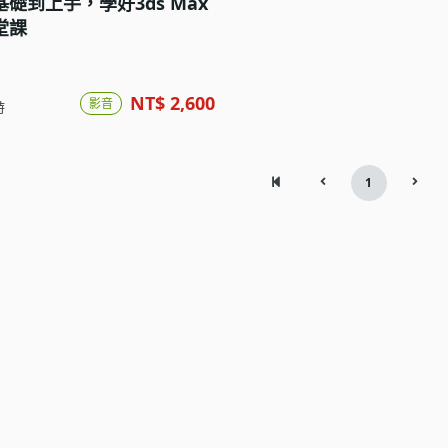
礎到上手，學好3ds Max
堂課
NT$ 2,600
影音
時
1