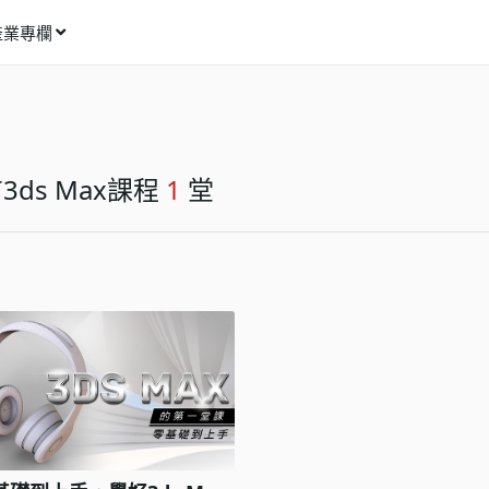
產業專欄
窩課推薦
影像動畫
語言學習
3ds Max課程
1
堂
商業行銷
資訊科技
設計應用
健康生活
理財投資
所有專欄