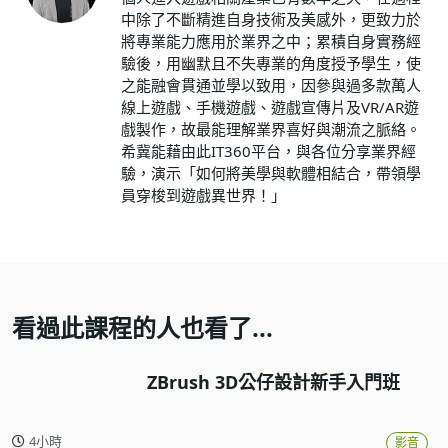
中除了不斷精進自身技術及美感外，更致力於
將專業能力應用於業界之中；累積自身實務經
驗後，用幽默且不失專業的角度授予學生，使
之能融會貫通並學以致用，因參與過多款萬人
線上遊戲、手機遊戲、遊戲宣傳片及VR/AR遊
戲製作，故最能理解業界喜好與潮流之脈絡。
希冀能藉由此IT360平台，與各位分享業界經
驗，演示「如何將美學與軟體相結合，帶領學
員穿梭到遊戲異世界！」
看過此課程的人也看了...
ZBrush 3D公仔設計新手入門班
4小時
影音