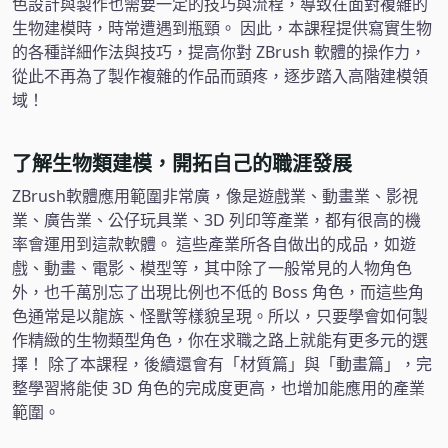
色設計與製作也需要一定的技巧與流程，導致在面對複雜的
生物建模時，時常遭遇到瓶頸。 因此，本課程提供寫實生物
的各種詳細作法與技巧，提高你對 ZBrush 軟體的操作力，
從此不再為了製作複雜的作品而頭疼，逐步踏入高階建模領
域！
了解生物類建模，開拓自己的職涯發展
ZBrush軟體應用範圍非常廣，像是遊戲業、動畫業、影視
業、廣告業、公仔玩具業、3D 列印等產業，都有很高的機
率會運用到這款軟體。 這些產業所各自做出的成品，如遊
戲、動畫、電影、模型等，其中除了一般常見的人物角色
外，也千萬別忘了出現比例也不低的 Boss 角色，而這些角
色通常是以龍族、怪獸等樣貌呈現。所以，只要學會如何製
作精緻的生物類型角色，你在求職之路上就能有更多元的選
擇！ 除了本課程，後續還會有「材質篇」與「動畫篇」，完
整學習將能使 3D 角色的完成度更高，也增加能應用的產業
範圍。