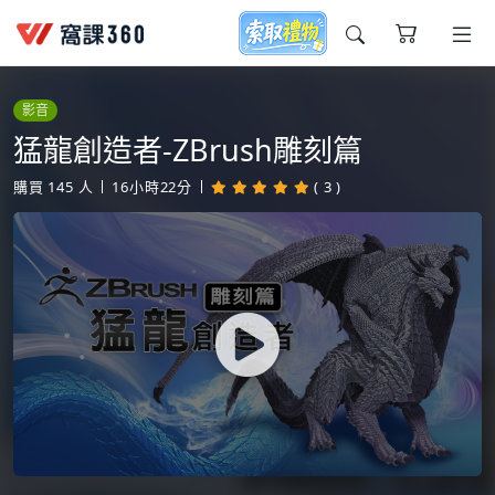
今天想要學什麼?
影音
猛龍創造者-ZBrush雕刻篇
購買
145
人
16小時22分
( 3 )
窩課推薦給您