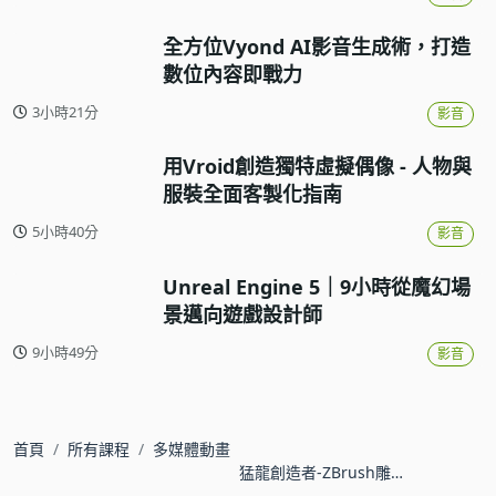
全方位Vyond AI影音生成術，打造
數位內容即戰力
3小時21分
影音
用Vroid創造獨特虛擬偶像 - 人物與
服裝全面客製化指南
5小時40分
影音
Unreal Engine 5｜9小時從魔幻場
景邁向遊戲設計師
9小時49分
影音
首頁
所有課程
多媒體動畫
猛龍創造者-ZBrush雕刻
篇