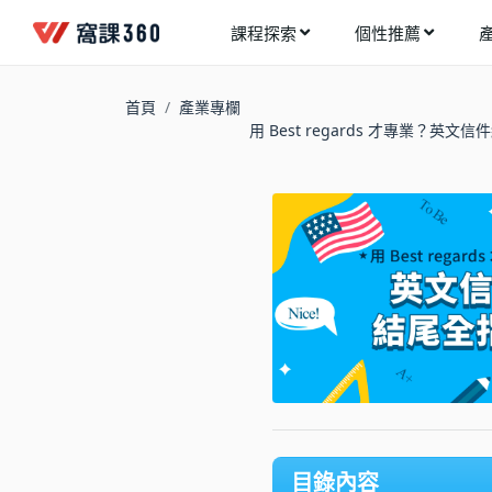
課程探索
個性推薦
工業設計
進入測驗
今天想要學什麼?
首頁
產業專欄
手機APP開發
用 Best regards 才專業？英文
架構師
多媒體動畫
創造者
建築室內設計
領航者
健康生活
溝通者
程式與資料庫
窩課推薦給您
執行者
視覺設計
生活家
電繪與手繪
網頁設計
網路行銷
目錄內容
網路管理