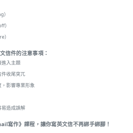
）
ng）
ff）
re）
文信件的注意事項：
接進入主題
信件收尾突兀
度，影響專業形象
容易造成誤解
mail寫作》課程，讓你寫英文信不再綁手綁腳！