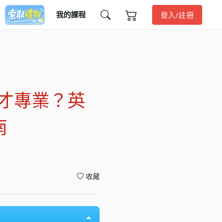
我的課程
登入/註冊
ds 才專業？英
南
收藏