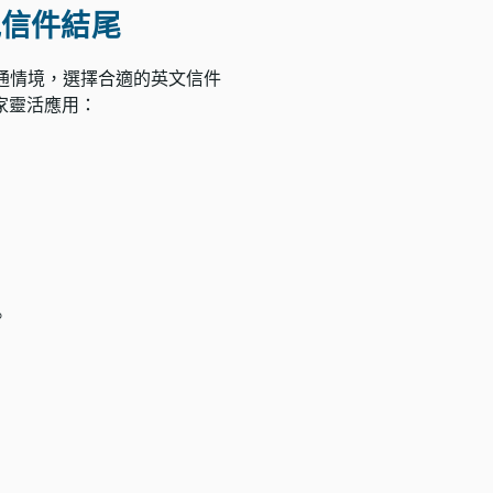
常見信件結尾
溝通情境，選擇合適的英文信件
家靈活應用：
。