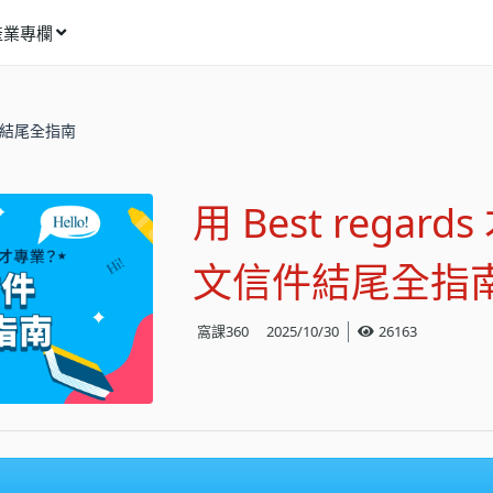
產業專欄
窩課推薦
信件結尾全指南
影像動畫
語言學習
用 Best regar
商業行銷
資訊科技
文信件結尾全指
設計應用
窩課360
2025/10/30
26163
健康生活
理財投資
所有專欄