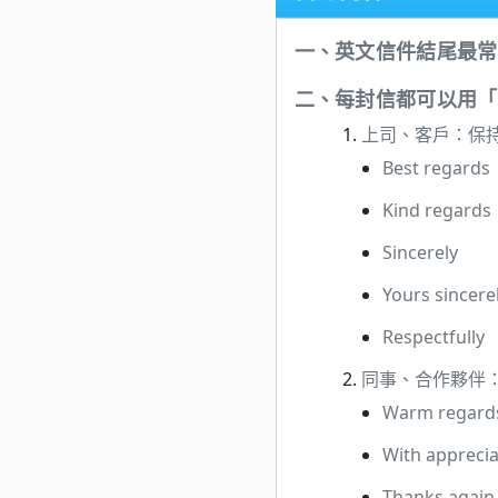
語言學習
一、
英文信件結尾最常見
影視特效
二、
每封信都可以用「Be
辦公室應用
上司、客戶：保
所有課程
Best regards
優惠專區
Kind regards
免費課程
Sincerely
Yours sincere
Respectfully
同事、合作夥伴
Warm regard
With apprecia
Thanks again