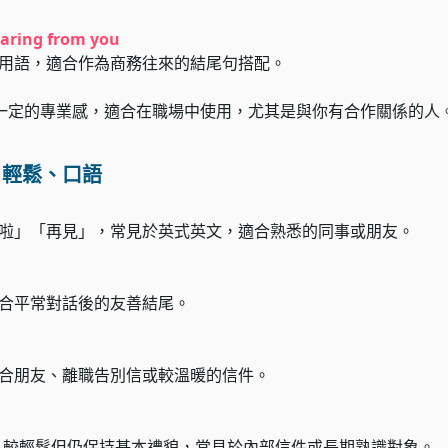
earing from you
用語，適合作為商務往來的結尾句搭配。
一定的專業感，適合在職場中使用，尤其是與你有合作關係的人
：輕鬆、口語
啦」「再見」，常見於英式英文，適合熟悉的同事或朋友。
合平常對話後的友善結尾。
合朋友、離職告別信或較溫暖的信件。
ards，較輕鬆但仍保持基本禮貌，常見於內部信件或長期熟識對象。