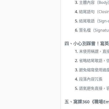
主體內容（Body
結尾語句（Closi
結尾敬語（Sign-o
簽名檔（Signatu
四、
小心別踩雷！寫英
未使用稱謂，直
省略結尾敬語，
避免縮寫使用過
段落內容冗長
語氣避免直接，
五、
窩課360《職場E