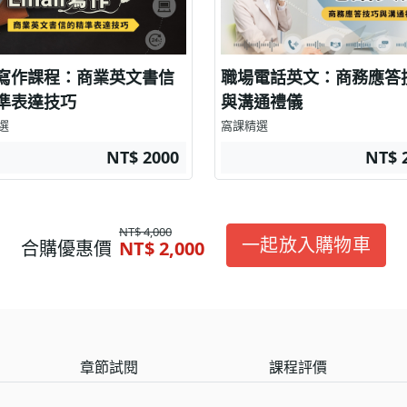
寫作課程：商業英文書信
職場電話英文：商務應答
準表達技巧
與溝通禮儀
選
窩課精選
NT$ 2000
NT$ 
NT$ 4,000
一起放入購物車
合購優惠價
NT$ 2,000
章節試閱
課程評價