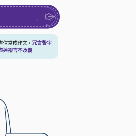
書信當成作文，
冗言贅字
表達卻言不及義