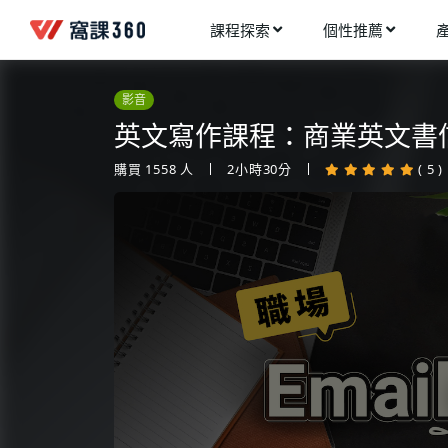
課程探索
個性推薦
工業設計
進入測驗
今天想要學什麼?
影音
手機APP開發
架構師
英文寫作課程：商業英文書
多媒體動畫
創造者
購買
1558
人
2小時30分
( 5 )
建築室內設計
領航者
健康生活
溝通者
程式與資料庫
窩課推薦給您
執行者
視覺設計
生活家
電繪與手繪
網頁設計
網路行銷
網路管理