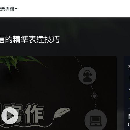
產業專欄
窩課推薦
影像動畫
信的精準表達技巧
語言學習
商業行銷
資訊科技
設計應用
健康生活
理財投資
所有專欄