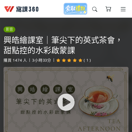
今天想要學什麼?
影音
興皓繪課室｜筆尖下的英式茶會，
甜點控的水彩啟蒙課
購買
1474
人
3小時33分
( 1 )
窩課推薦給您