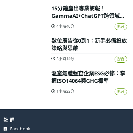
15分鐘產出專業簡報！
GammaAI+ChatGPT跨領域高
效實戰攻略
4小時40分
影音
數位廣告從0到1：新手必備投放
策略與思維
2小時14分
影音
溫室氣體盤查企業ESG必修：掌
握ISO14064與GHG標準
1小時22分
影音
社 群
Facebook