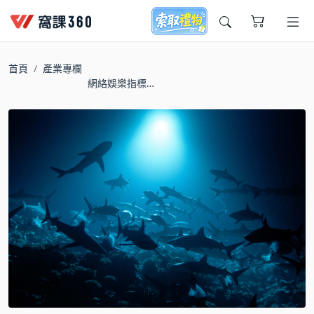
今天想要學什麼?
首頁
產業專欄
網絡娛樂指標
Netflix「虛擬教室」開
課中，10部紀錄片及影
集YouTube免費看！
窩課推薦給您