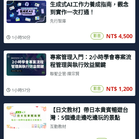
生成式AI工作力養成指南，觀念
到實作一次打通！
先行智庫
NT$ 4,500
影音
1小時50分
專案管理入門：2小時學會專案流
程管理與執行效益關鍵
聯聖企管-陳宗賢
NT$ 1,200
影音
1小時57分
【日文教材】帶日本貴賓暢遊台
灣：5個邊走邊吃邊玩的景點
互動教材