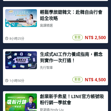
輕鬆學旅遊韓文：赴韓自由行會
話全攻略
窩課精選
NT$ 2,500
影音
8小時25分
生成式AI工作力養成指南，觀念
到實作一次打通！
先行智庫
NT$ 4,500
影音
1小時50分
創業新手救星！LINE官方帳號吸
粉行銷一學就會
劉滄碩/Andy Liu