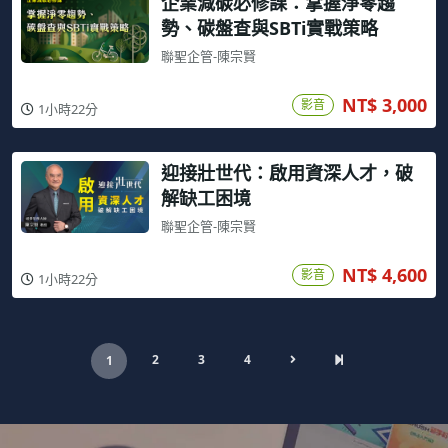
企業減碳必修課：掌握淨零趨
勢、碳盤查與SBTi實戰策略
聯聖企管-陳宗賢
NT$ 3,000
影音
1小時22分
迎接壯世代：啟用資深人才，破
解缺工困境
聯聖企管-陳宗賢
NT$ 4,600
影音
1小時22分
2
3
4
1