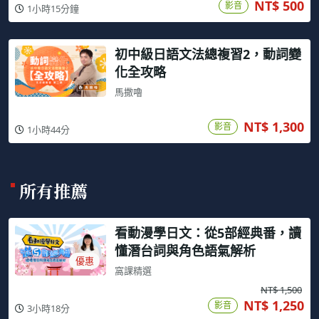
NT$ 500
影音
1小時15分鐘
初中級日語文法總複習2，動詞變
化全攻略
馬撒嚕
NT$ 1,300
影音
1小時44分
所有推薦
看動漫學日文：從5部經典番，讀
懂潛台詞與角色語氣解析
優惠
窩課精選
NT$ 1,500
NT$ 1,250
影音
3小時18分