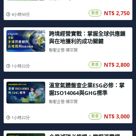
NT$ 2,750
影音
4小時50分
跨境經營實戰：掌握全球供應鏈
與在地獲利的成功關鍵
聯聖企管-陳宗賢
NT$ 2,800
影音
1小時22分
溫室氣體盤查企業ESG必修：掌
握ISO14064與GHG標準
聯聖企管-陳宗賢
NT$ 3,000
影音
1小時22分