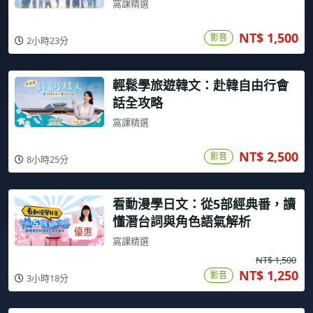
窩課精選
NT$ 1,500
影音
2小時23分
輕鬆學旅遊韓文：赴韓自由行會
話全攻略
窩課精選
NT$ 2,500
影音
8小時25分
看動漫學日文：從5部經典番，讀
懂潛台詞與角色語氣解析
優惠
窩課精選
NT$ 1,500
NT$ 1,250
影音
3小時18分