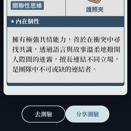
去測驗
分享測驗