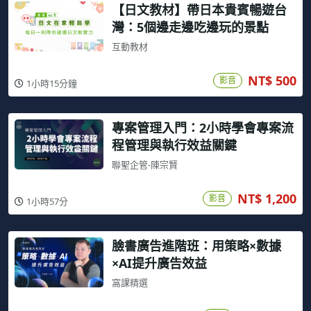
【日文教材】帶日本貴賓暢遊台
灣：5個邊走邊吃邊玩的景點
互動教材
NT$ 500
影音
1小時15分鐘
專案管理入門：2小時學會專案流
程管理與執行效益關鍵
聯聖企管-陳宗賢
NT$ 1,200
影音
1小時57分
臉書廣告進階班：用策略×數據
×AI提升廣告效益
窩課精選