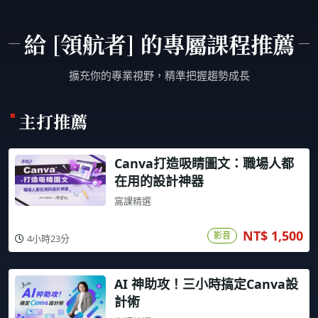
給 [領航者] 的專屬課程推薦
擴充你的專業視野，精準把握趨勢成長
主打推薦
Canva打造吸睛圖文：職場人都
在用的設計神器
窩課精選
NT$ 1,500
影音
4小時23分
AI 神助攻！三小時搞定Canva設
計術