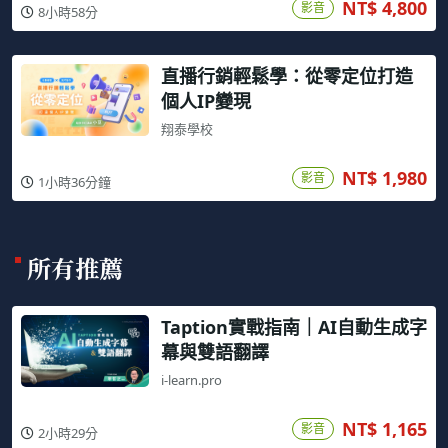
NT$ 4,800
影音
8小時58分
直播行銷輕鬆學：從零定位打造
個人IP變現
翔泰學校
NT$ 1,980
影音
1小時36分鐘
所有推薦
Taption實戰指南｜AI自動生成字
幕與雙語翻譯
i-learn.pro
NT$ 1,165
影音
2小時29分