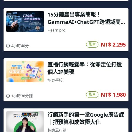
15分鐘產出專業簡報！
GammaAI+ChatGPT跨領域高效
實戰攻略
i-learn.pro
NT$ 2,295
影音
4小時40分
直播行銷輕鬆學：從零定位打造
個人IP變現
翔泰學校
NT$ 1,980
影音
1小時36分鐘
行銷新手的第一堂Google廣告課
｜把預算和成效極大化
超簡單行銷