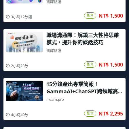
窩課精選
NT$ 1,500
影音
3小時12分鐘
職場溝通課：解鎖三大性格思維
模式，提升你的談話技巧
窩課精選
NT$ 1,500
影音
2小時23分
15分鐘產出專業簡報！
GammaAI+ChatGPT跨領域高效
實戰攻略
i-learn.pro
NT$ 2,295
影音
4小時40分