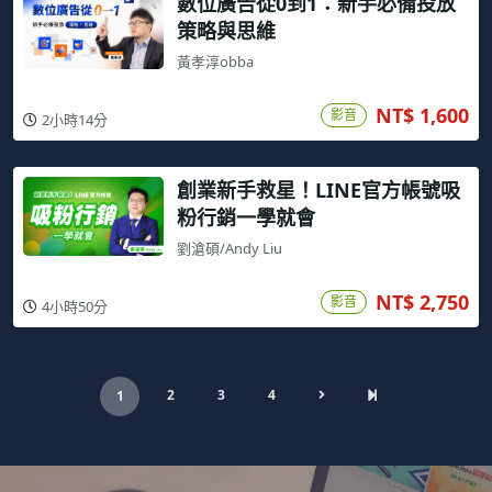
數位廣告從0到1：新手必備投放
策略與思維
黃孝淳obba
NT$ 1,600
影音
2小時14分
創業新手救星！LINE官方帳號吸
粉行銷一學就會
劉滄碩/Andy Liu
NT$ 2,750
影音
4小時50分
2
3
4
1