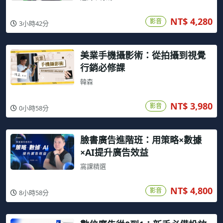
NT$ 4,280
影音
3小時42分
美業手機攝影術：從拍攝到視覺
行銷必修課
韓森
NT$ 3,980
影音
0小時58分
臉書廣告進階班：用策略×數據
×AI提升廣告效益
窩課精選
NT$ 4,800
影音
8小時58分