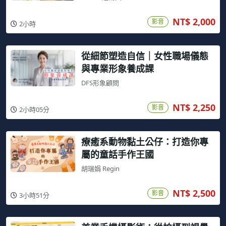
NT$ 2,000
影音
2小時
從細節塑造自信｜女性職場儀態
與專業形象養成課
DFS形象顧問
NT$ 2,250
影音
2小時05分
療癒系動物黏土公仔：打造你專
屬的童話手作王國
胡瑞娟 Regin
NT$ 2,500
影音
3小時51分