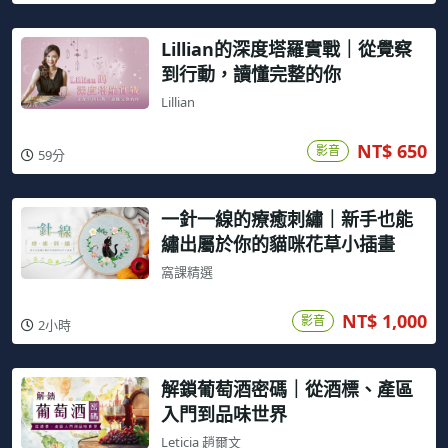
Lillian的深度塔羅實戰｜從覺察
到行動，讀懂完整的你
Lillian
NT$ 650
影音
59分
一針一線的療癒刺繡｜新手也能
繡出屬於你的貓咪花草小插畫
窩課精選
NT$ 1,000
影音
2小時
解鎖葡萄酒密碼｜從酒標、產區
入門到品味世界
Leticia 趙爾文