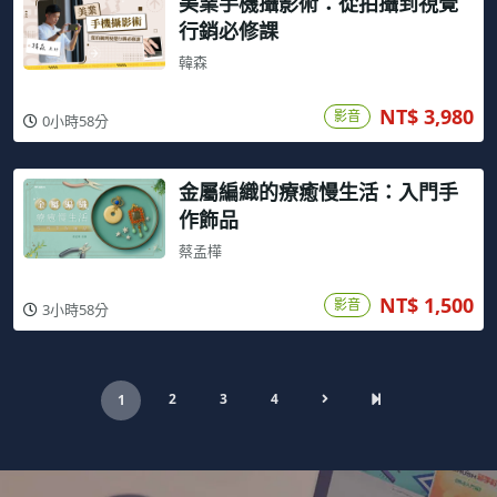
美業手機攝影術：從拍攝到視覺
行銷必修課
韓森
NT$ 3,980
影音
0小時58分
金屬編織的療癒慢生活：入門手
作飾品
蔡孟樺
NT$ 1,500
影音
3小時58分
2
3
4
1