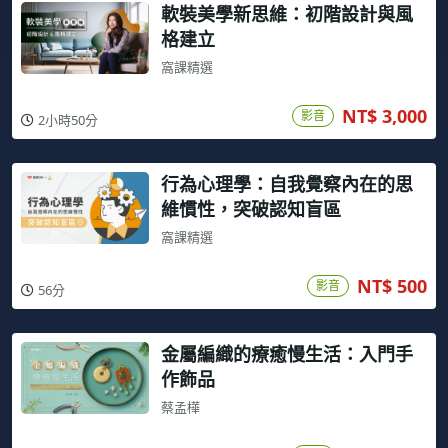
軟裝美學新思維：初階設計與風
格建立
窩課精選
NT$ 3,000
影音
2小時50分
行為心理學：自我覺察內在的思
維慣性，突破認知盲區
窩課精選
NT$ 500
影音
56分
金屬編織的療癒慢生活：入門手
作飾品
蔡孟樺