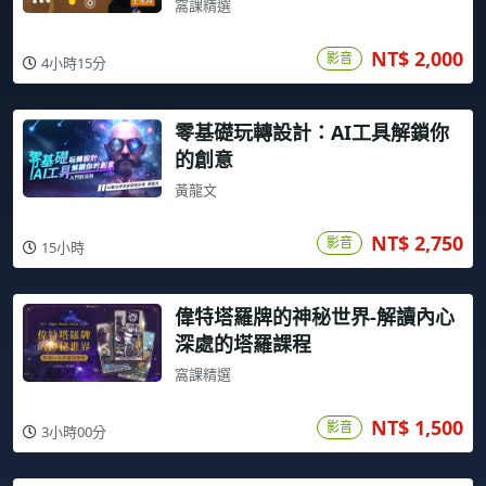
窩課精選
NT$ 2,000
影音
4小時15分
零基礎玩轉設計：AI工具解鎖你
的創意
黃龍文
NT$ 2,750
影音
15小時
偉特塔羅牌的神秘世界-解讀內心
深處的塔羅課程
窩課精選
NT$ 1,500
影音
3小時00分