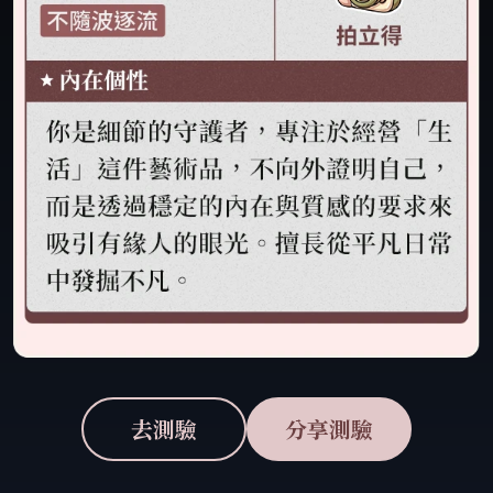
去測驗
分享測驗