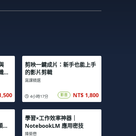
 與
剪映一鍵成片：新手也能上手
知識管
的影片剪輯
窩課精選
1,500
NT$ 1,800
影音
4小時17分
學習×工作效率神器｜
跨領域
NotebookLM 應用密技
陳葵懋