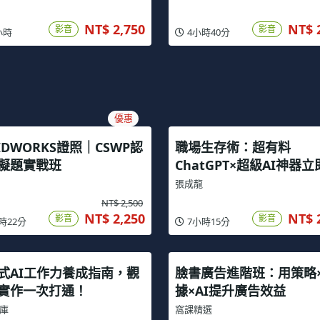
NT$ 2,750
NT$ 
影音
影音
小時
4小時40分
優惠
IDWORKS證照｜CSWP認
職場生存術：超有料
擬題實戰班
ChatGPT×超級AI神器
手指南
張成龍
NT$ 2,500
NT$ 2,250
NT$ 
影音
影音
時22分
7小時15分
式AI工作力養成指南，觀
臉書廣告進階班：用策略
實作一次打通！
據×AI提升廣告效益
庫
窩課精選