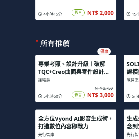
NT$ 2,000
影音
4小時15分
15
所有推薦
優惠
專業考照、設計升級︱破解
SOL
TQC+Creo曲面與零件設計認
證模
證
謝曜鍾
陳懌杰
NT$ 3,750
NT$ 3,000
影音
5小時50分
5小
全方位Vyond AI影音生成術，
生成
打造數位內容即戰力
念到
先行智庫
先行智