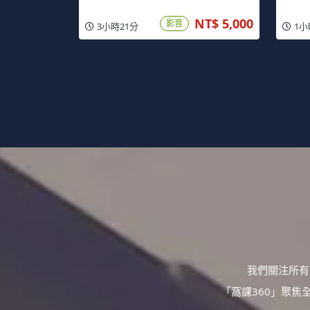
NT$ 5,000
影音
3小時21分
1小
我們關注所有
「窩課360」聚