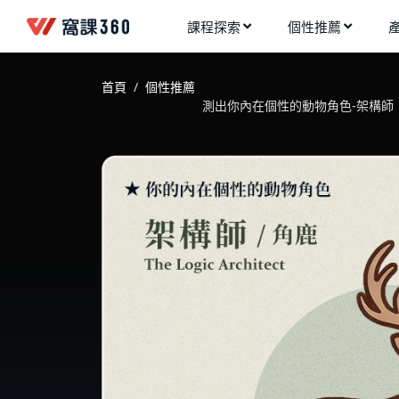
課程探索
個性推薦
工業設計
進入測驗
今天想要學什麼?
首頁
個性推薦
手機APP開發
測出你內在個性的動物角色-架構師
架構師
多媒體動畫
創造者
建築室內設計
領航者
健康生活
溝通者
程式與資料庫
窩課推薦給您
執行者
視覺設計
生活家
電繪與手繪
網頁設計
網路行銷
網路管理