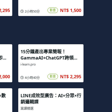
2,295
NT$ 1,500
影音
2小時50分
15分鐘產出專業簡報！
立即上
GammaAI+ChatGPT跨領域
高效實戰攻略
i-learn.pro
2,000
NT$ 2,295
影音
4小時40分
×數
LINE成效型廣告：AI×分眾×行
銷邏輯課
窩課精選