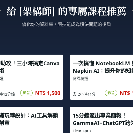
給 [架構師] 的專屬課程推薦
優化你的資料庫，讓技能成為解決問題的後盾
 神助攻！三小時搞定Canva
一次搞懂 NotebookLM
術
Napkin AI：提升你的
理力
選
窩課精選
NT$ 1,500
NT$ 
影音
影音
時12分鐘
2小時11分
礎玩轉設計：AI工具解鎖
15分鐘產出專業簡報！
創意
GammaAI+ChatGPT
高效實戰攻略
i-learn.pro