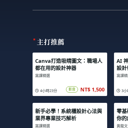
主打推薦
Canva打造吸睛圖文：職場人
AI
都在用的設計神器
設計
窩課精選
窩課精
NT$ 1,500
影音
4小時23分
3小
新手必學！系統櫃設計心法與
零基
業界專業技巧解析
你的
窩課精選
黃龍文