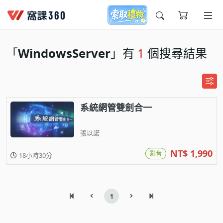
今天想要學什麼?
「
WindowsServer
」有
1
個搜尋結果
系統網管雙劍合一
張以諾
窩課推薦給您
NT$ 1,990
影音
18小時30分
1