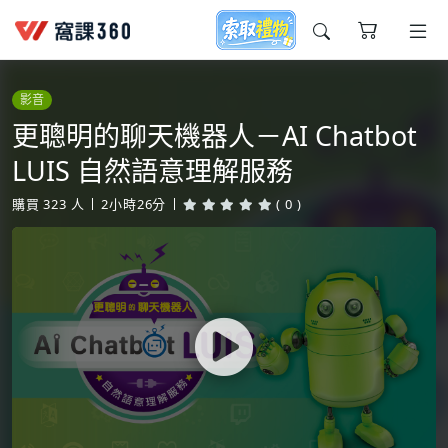
今天想要學什麼?
影音
更聰明的聊天機器人－AI Chatbot
LUIS 自然語意理解服務
購買
323
人
2小時26分
( 0 )
窩課推薦給您