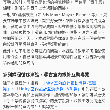
互動式設計，展現身歷其境的視覺體驗。 而這堂「實作篇」
課程，則解決你實作上會遇到的困擾。
一般 3D 建模軟體（如 3ds Max、Maya、Blender 等），只
要在場景中放入燈光、設定好天空、調整好攝影機的拍攝角
度，就能渲染出漂亮的完成圖。但在遊戲引擎裡做同樣的事
情，卻發現模型上常會出現縫線硬邊、陰影、漏光、髒汙、
模糊等問題。因此，本課程將帶你從無到有完成一個完整室
內設計互動導覽案例，破解疑難雜症！
此外，也不用擔心寫程式的問題，本課程將教學如何搭配使
用者介面，自己撰寫腳本與場景中的物件互動，並告訴你最
精簡通用的程式碼。
系列課程循序漸進，學會室內設計互動導覽
除了本課程外，還有
「Unity 室內設計互動導覽-基礎
篇」
、
「Unity 室內設計互動導覽 - VR 篇」
系列課程，從
基本學起，再加上實際操作，加深學習印象，讓你可以更快
上手！學會後就能依據客戶的要求設計，並做出方便溝通又
獨樹一幟的室內設計互動導覽。