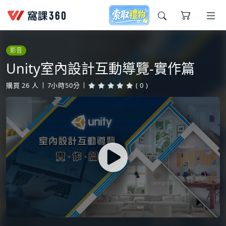
今天想要學什麼?
影音
Unity室內設計互動導覽-實作篇
購買
26
人
7小時50分
( 0 )
窩課推薦給您