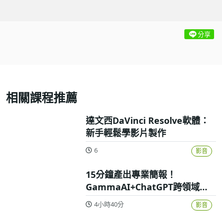
分享
相關課程推薦
達文西DaVinci Resolve軟體：
新手輕鬆學影片製作
6
影音
15分鐘產出專業簡報！
GammaAI+ChatGPT跨領域高
效實戰攻略
4小時40分
影音