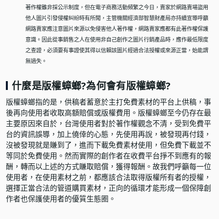
著作權雖非採公示制度，但在電子商務活動頻繁之今日，賣家於網路賣場盜用
他人圖片引發侵權糾紛時有所聞，主管機關經濟部智慧財產局亦持續宣導呼籲
網路賣家應注意圖片來源以免侵害他人著作權，網路賣家應都有此著作權保護
意識。因此從事銷售之人在使用非自己創作之圖片行銷產品時，應作最低限度
之查證，必須要有事證使其得以信賴該圖片經過合法授權或來源正當，始能謂
無過失。
什麼是版權蟑螂?為何會有版權蟑螂?
版權蟑螂指的是，供稿者蓄意於主打免費素材的平台上供稿，事
後再向使用者收取高額賠償或版權費用。版權蟑螂至今仍存在最
主要原因來自於，台灣使用者對於著作權觀念不清，受到免費平
台的資訊誤導，加上僥倖的心態，先使用再說，被發現再付錢，
沒被發現就是賺到了，進而下載免費素材使用，但免費下載並不
等同於免費使用。然而實際的創作者在收費平台掙不到應有的報
酬，轉而以上述的方式賺取賠償，獲得報酬。故我們呼籲每一位
使用者，在使用素材之前，都應該合法取得版權所有者的授權，
選擇正當合法的管道購買素材，正向的循環才能形成一個保障創
作者也保護使用者的優質生態圈。