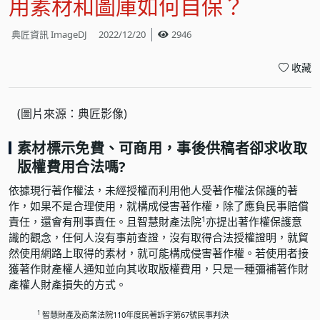
用素材和圖庫如何自保？
典匠資訊 ImageDJ
2022/12/20
2946
收藏
(圖片來源：典匠影像)
素材標示免費、可商用，事後供稿者卻求收取
版權費用合法嗎?
依據現行著作權法，未經授權而利用他人受著作權法保護的著
作，如果不是合理使用，就構成侵害著作權，除了應負民事賠償
1
責任，還會有刑事責任。且智慧財產法院
亦提出著作權保護意
識的觀念，任何人沒有事前查證，沒有取得合法授權證明，就貿
然使用網路上取得的素材，就可能構成侵害著作權。若使用者接
獲著作財產權人通知並向其收取版權費用，只是一種彌補著作財
產權人財產損失的方式。
1
智慧財產及商業法院110年度民著訴字第67號民事判決