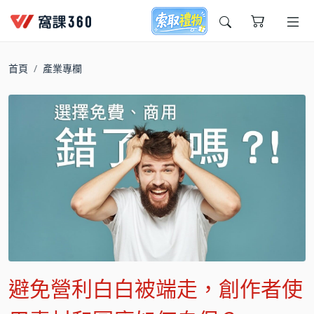
今天想要學什麼?
首頁
產業專欄
窩課推薦給您
避免營利白白被端走，創作者使