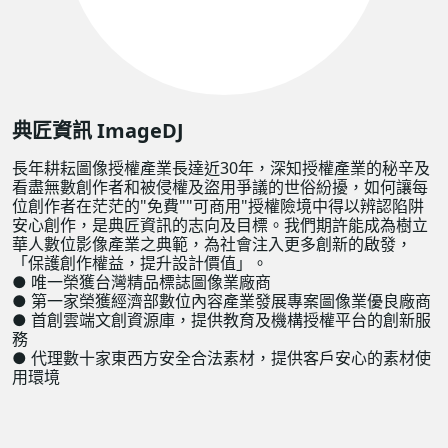
典匠資訊 ImageDJ
長年耕耘圖像授權產業長達近30年，深知授權產業的秘辛及
看盡無數創作者和被侵權及盜用爭議的世俗紛擾，如何讓每
位創作者在茫茫的"免費""可商用"授權險境中得以辨認陷阱
安心創作，是典匠資訊的志向及目標。我們期許能成為樹立
華⼈數位影像產業之典範，為社會注入更多創新的啟發，
「保護創作權益，提升設計價值」。
● 唯⼀榮獲台灣精品標誌圖像業廠商
● 第⼀家榮獲經濟部數位內容產業發展專案圖像業優良廠商
● ⾸創雲端⽂創資源庫，提供教育及機構授權平台的創新服
務
● 代理數十家東西方安全合法素材，提供客戶安心的素材使
用環境