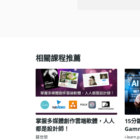
相關課程推薦
掌握多媒體創作雲端軟體，人人
15
都是設計師！
Gam
效實
蘇世榮
i-learn.