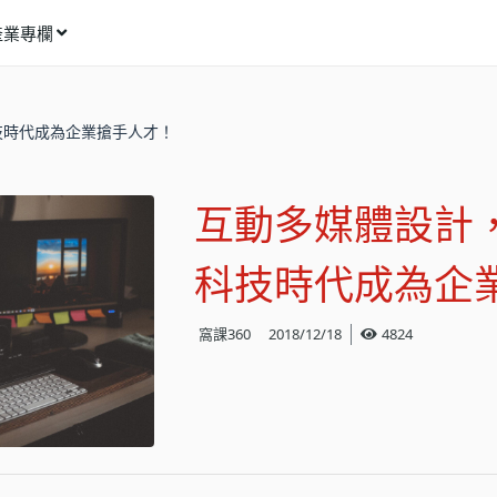
產業專欄
窩課推薦
技時代成為企業搶手人才！
影像動畫
語言學習
互動多媒體設計
商業行銷
資訊科技
科技時代成為企業
設計應用
窩課360
2018/12/18
4824
健康生活
理財投資
所有專欄