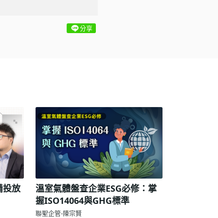
分享
備投放
溫室氣體盤查企業ESG必修：掌
握ISO14064與GHG標準
聯聖企管-陳宗賢