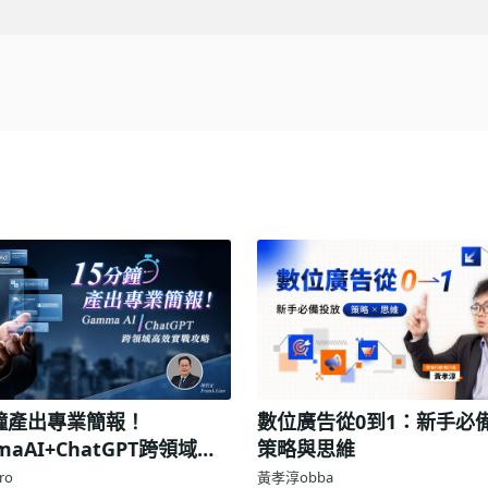
分鐘產出專業簡報！
數位廣告從0到1：新手必
maAI+ChatGPT跨領域高
策略與思維
戰攻略
pro
黃孝淳obba