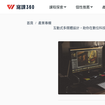
課程探索
個性推薦
工業設計
進入測驗
今天想要學什麼?
首頁
產業專欄
手機APP開發
互動式多媒體設計，助你在數位科
架構師
多媒體動畫
創造者
建築室內設計
領航者
健康生活
溝通者
程式與資料庫
窩課推薦給您
執行者
視覺設計
生活家
電繪與手繪
網頁設計
網路行銷
網路管理