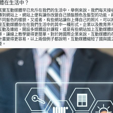
體在生活中？
其實互動媒體早已充斥在我們的生活中，舉例來說，我們每天接
傳到網站上，網站上便有讓你改變自己頭髮顏色及髮型的功能，
不同髮色的樣貌，又或者，有些網站讓你上傳自己的照片，可以
是互動媒體存在在我們生活中的其中一種形式。企業以及教育界
互動及連結，開設
多媒體設計課程
，或是有些網站加上互動媒體
單，讓線上教學變得更簡單。對於跨國際企業來說，互動媒體的
計畫變得更容易，以上兩個例子都說明，互動媒體縮短了國與國
要。