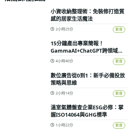
小資收納整理術：免裝修打造質
感的居家生活魔法
2小時25分
影音
15分鐘產出專業簡報！
GammaAI+ChatGPT跨領域高
效實戰攻略
4小時40分
影音
數位廣告從0到1：新手必備投放
策略與思維
2小時14分
影音
溫室氣體盤查企業ESG必修：掌
握ISO14064與GHG標準
1小時22分
影音