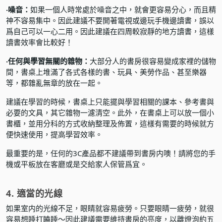
‧噪音：
如果一個人時常處於噪音之中，就會更容易分心，而且精
神不容易集中。因此建議不要開著電視或邊玩手機邊讀書，誤以
爲自己可以一心二用。因此建議在四周較寂靜的地方讀書，這樣
讀書效率會比較好！
‧任何與學習無關的雜物：
大部分人的書房很容易變成家裡的儲物
間，書桌上堆滿了各式各樣的書、玩具、美勞作品、甚至樂器
等，都雜亂無章的放在一起。
建議在學習的時候，書桌上只能擺與學習相關的課本、參考書與
必要的文具，其它雜物一濾清空。此外，在書桌上可以放一個小
書櫃，並用分科的方式收納整理及佈置，這樣有需要的時候就方
便快速使用，提高學習效率。
最重要的是，任何的3C產品都不建議帶到書房内噢！請將您的手
機或平板放在客廳或是交給家人保管爲宜。
4. 適當的光線
如果室内的光線不足，眼睛就容易疲勞。只要眼睛一疲勞，就很
容易想睡打瞌睡～因此建議需要維持書房的亮度，以離燈泡約五