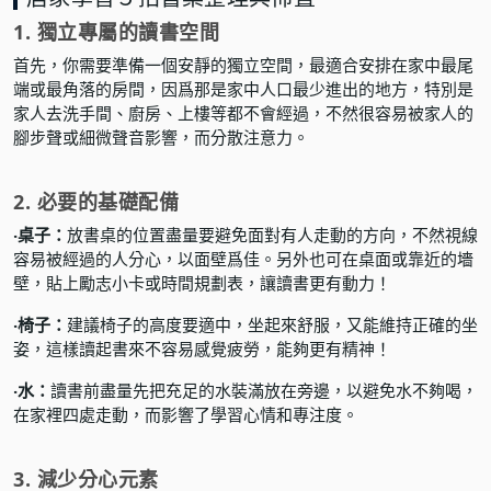
1. 獨立專屬的讀書空間
首先，你需要準備一個安靜的獨立空間，最適合安排在家中最尾
端或最角落的房間，因爲那是家中人口最少進出的地方，特別是
家人去洗手間、廚房、上樓等都不會經過，不然很容易被家人的
腳步聲或細微聲音影響，而分散注意力。
2. 必要的基礎配備
‧桌子：
放書桌的位置盡量要避免面對有人走動的方向，不然視線
容易被經過的人分心，以面壁爲佳。另外也可在桌面或靠近的墻
壁，貼上勵志小卡或時間規劃表，讓讀書更有動力！
‧椅子：
建議椅子的高度要適中，坐起來舒服，又能維持正確的坐
姿，這樣讀起書來不容易感覺疲勞，能夠更有精神！
‧水：
讀書前盡量先把充足的水裝滿放在旁邊，以避免水不夠喝，
在家裡四處走動，而影響了學習心情和專注度。
3. 減少分心元素