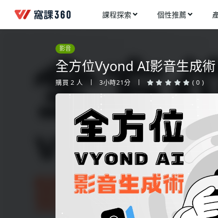
課程探索
個性推薦
工業設計
進入測驗
今天想要學什麼?
影音
手機APP開發
架構師
全方位Vyond AI影音生
多媒體動畫
創造者
購買
2
人
3小時21分
( 0 )
建築室內設計
領航者
健康生活
溝通者
程式與資料庫
窩課推薦給您
執行者
視覺設計
生活家
電繪與手繪
網頁設計
網路行銷
網路管理