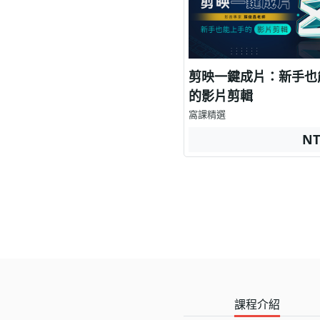
剪映一鍵成片：新手也
的影片剪輯
窩課精選
NT
課程介紹