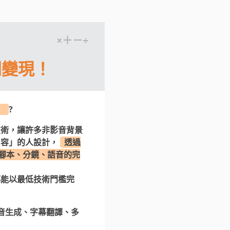
×＋－÷
間變現！
」
?
技術，讓許多非影音背景
內容」的人設計，
透過
備腳本、分鏡、語音的完
都能以最低技術門檻完
影音生成、字幕翻譯、多