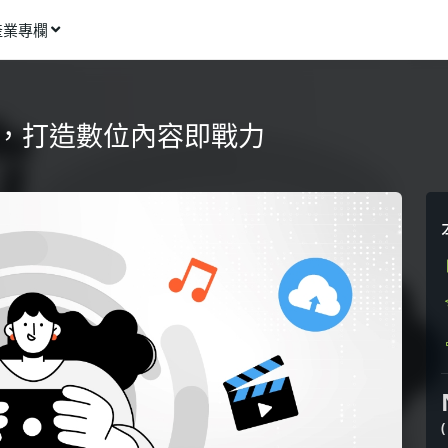
產業專欄
窩課推薦
影像動畫
成術，打造數位內容即戰力
語言學習
商業行銷
資訊科技
設計應用
健康生活
理財投資
所有專欄