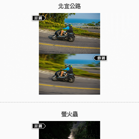
北宜公路
螢火蟲