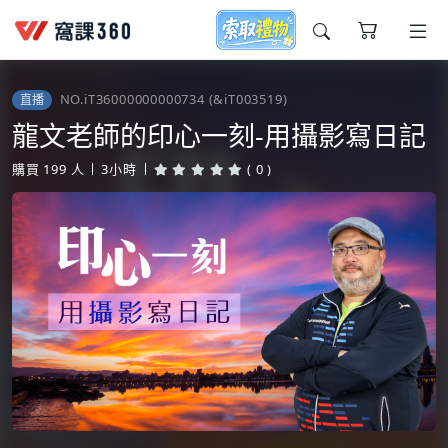
今天想要學什麼?
NO.iT36000000000734
(&iT003519)
直播
龍文老師的印心一刻-用攝影寫日記
購買
199
人
3小時
( 0 )
窩課推薦給您