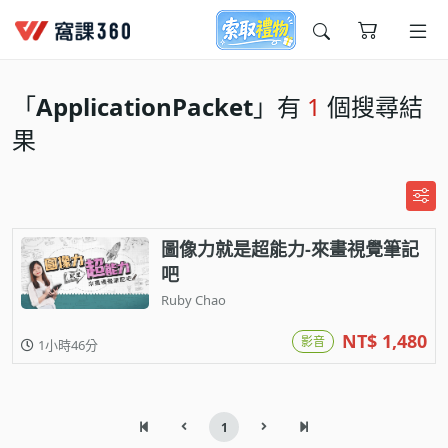
今天想要學什麼?
「
ApplicationPacket
」有
1
個搜尋結
果
圖像力就是超能力-來畫視覺筆記
吧
窩課推薦給您
Ruby Chao
NT$ 1,480
影音
1小時46分
1