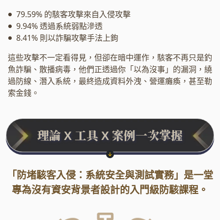
79.59% 的駭客攻擊來自入侵攻擊
●
9.94% 透過系統弱點滲透
●
8.41% 則以詐騙攻擊手法上鉤
●
這些攻擊不一定看得見，但卻在暗中運作，駭客不再只是釣
魚詐騙、散播病毒，他們正透過你「以為沒事」的漏洞，繞
過防線、潛入系統，最終造成資料外洩、營運癱瘓，甚至勒
索金錢。
理論
工具
案例一次掌握
X
X
●
「防堵駭客入侵：系統安全與測試實務」是一堂
專為沒有資安背景者設計的入門級防駭課程。