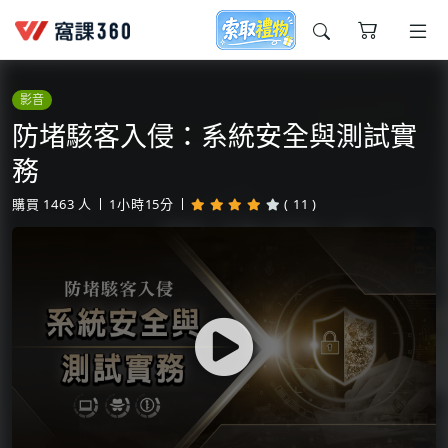
今天想要學什麼?
影音
防堵駭客入侵：系統安全與測試實
務
購買
1463
人
1小時15分
( 11 )
窩課推薦給您