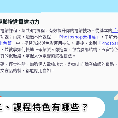
輕鬆增進電繪功力
電繪課程，總共4門課程，有效提升你的電繪技巧。從基本的
「
備功課；再來，透過本門課程：
「Photoshop素描篇」
，了解素
p上色篇
」中，學習光影與色彩運用技法。 最後，來到
「Photo
華，並教學如何快速正確繪製人像造型，包含臉部結構、五官特
失真的似顏繪，掌握人像電繪的終極技法。
基礎、逐步進階，加強個人電繪功力，帶你走向職業繪師的道路
司文宣品繪製，都能應用自如！