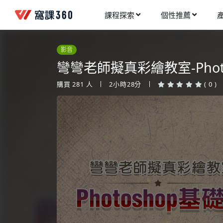
課程探索
個性推薦
工業設計
進入測驗
今天想要學什麼?
影音
手機APP開發
架構師
彎彎老師擬真彩繪教室-Phot
多媒體動畫
創造者
購買
281
人
2小時28分
( 0 )
建築室內設計
領航者
健康生活
溝通者
程式與資料庫
窩課推薦給您
執行者
視覺設計
生活家
電繪與手繪
網頁設計
網路行銷
網路管理