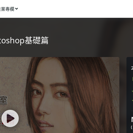
產業專欄
窩課推薦
影像動畫
oshop基礎篇
語言學習
商業行銷
資訊科技
設計應用
健康生活
理財投資
所有專欄