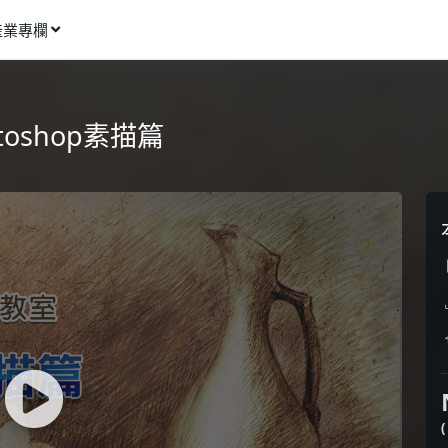
產業專欄
窩課推薦
影像動畫
oshop素描篇
語言學習
商業行銷
資訊科技
設計應用
健康生活
理財投資
所有專欄