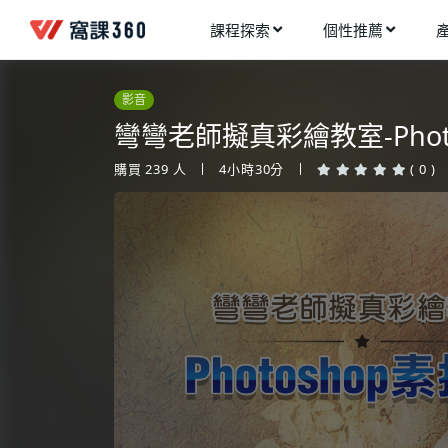
課程探索
個性推薦
工業設計
進入測驗
今天想要學什麼?
影音
手機APP開發
架構師
彎彎老師擬真彩繪教室-Phot
多媒體動畫
創造者
購買
239
人
4小時30分
( 0 )
建築室內設計
領航者
健康生活
溝通者
程式與資料庫
窩課推薦給您
執行者
視覺設計
生活家
電繪與手繪
網頁設計
網路行銷
網路管理