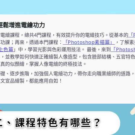
輕鬆增進電繪功力
電繪課程，總共4門課程，有效提升你的電繪技巧。從基本的
「
備功課；再來，透過本門課程：
「Photoshop素描篇」
，了解素
p上色篇
」中，學習光影與色彩運用技法。 最後，來到
「Photo
華，並教學如何快速正確繪製人像造型，包含臉部結構、五官特
失真的似顏繪，掌握人像電繪的終極技法。
基礎、逐步進階，加強個人電繪功力，帶你走向職業繪師的道路
司文宣品繪製，都能應用自如！