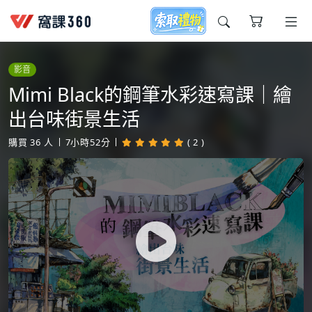
今天想要學什麼?
影音
Mimi Black的鋼筆水彩速寫課｜繪
出台味街景生活
購買
36
人
7小時52分
( 2 )
窩課推薦給您