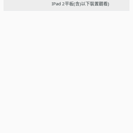
IPad 2平板(含)以下裝置觀看)
CPU & GPU
2 GHz或更快的x86或x64位元處理器
NT$ 2,400
立即購買
加入購物車
RAM
2 GB RAM (32位元)；4 GB RAM (64
( 巨匠點數 10 點 )
位元)
顯示卡
圖形硬體加速需要DirectX 10圖形卡
及1280×800或更高解析度的螢幕
軟體版本
無
額外軟體
無
建議學生取得方式
無
安裝說明
無
上課工具
無