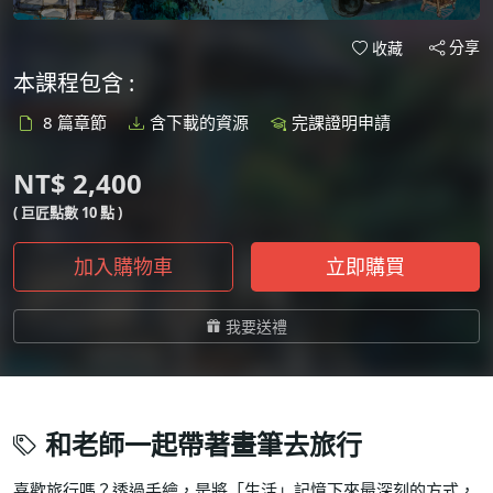
分享
收藏
本課程包含 :
8 篇章節
含下載的資源
完課證明申請
NT$ 2,400
( 巨匠點數 10 點 )
加入購物車
立即購買
我要送禮
和老師一起帶著畫筆去旅行
喜歡旅行嗎？透過手繪，是將「生活」記憶下來最深刻的方式，