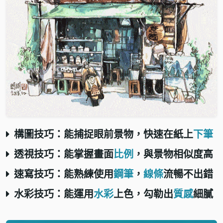
構圖技巧：
能捕捉眼前景物，快速在紙上
下筆
透視技巧：
能掌握畫面
比例
，與景物相似度高
速寫技巧：
能熟練使用
鋼筆
，
線條
流暢不出錯
水彩技巧：
能運用
水彩
上色，勾勒出
質感
細膩