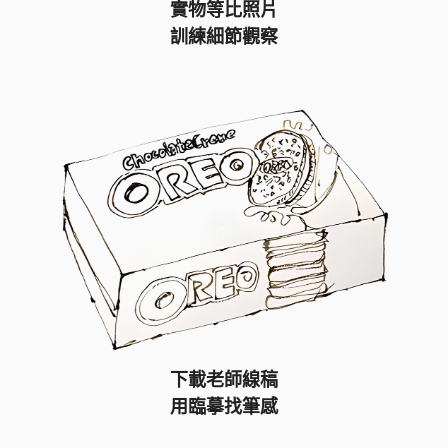
實物等比照片
訓練細節觀察
下載老師線稿
用臨摹找筆感