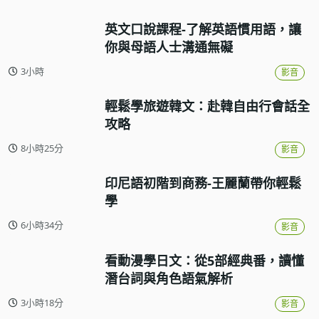
英文口說課程-了解英語慣用語，讓
你與母語人士溝通無礙
3小時
影音
輕鬆學旅遊韓文：赴韓自由行會話全
攻略
8小時25分
影音
印尼語初階到商務-王麗蘭帶你輕鬆
學
6小時34分
影音
看動漫學日文：從5部經典番，讀懂
潛台詞與角色語氣解析
3小時18分
影音