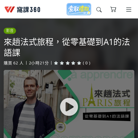
今天想要學什麼?
影音
來趟法式旅程，從零基礎到A1的法
語課
購買
62
人
2小時21分
( 0 )
窩課推薦給您