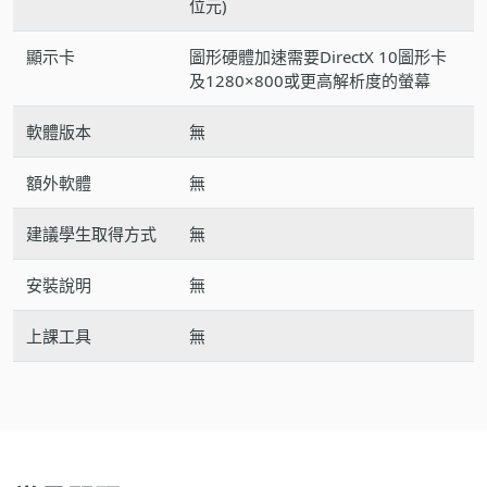
位元)
顯示卡
圖形硬體加速需要DirectX 10圖形卡
及1280×800或更高解析度的螢幕
軟體版本
無
額外軟體
無
建議學生取得方式
無
安裝說明
無
上課工具
無