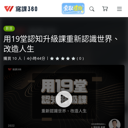
今天想要學什麼?
影音
用19堂認知升級課重新認識世界、
改造人生
購買
10
人
4小時44分
( 0 )
窩課推薦給您