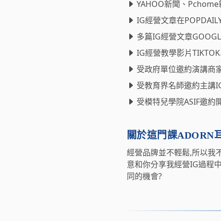
YAHOO新聞、Pchom
IG經營文章在POPDAI
多篇IG經營文章GOOG
IG經營教學影片TIKTOK
受政府單位邀約演講商家
受教育界名師邀約主講I
受模特兒學院ASIF邀
關於這門課ADORN
經營品牌並不輕鬆,所以我
意和你分享我經營IG過程
同的機會?