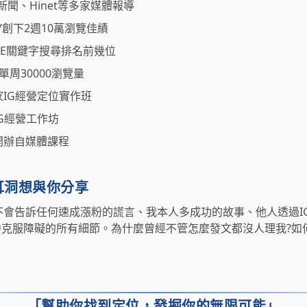
e新聞、Hinet等多家媒體報導
LY創下2週10萬瀏覽佳績
LE關鍵字搜尋排名前幾位
單周30000瀏覽量
IG經營定位實作班
G經營工作坊
約開辦自媒體課程
耳洞想與你分享
不會告訴任何速成漲粉的謊言、我本人多成功的故事、他人透過I
中克服障礙的所有細節。為什麼曾經不管怎麼發文都沒人理我?如
「幫助你找到定位，
發掘你的無限可能」