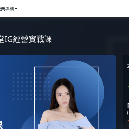
產業專欄
窩課推薦
影像動畫
堂IG經營實戰課
語言學習
商業行銷
資訊科技
設計應用
健康生活
理財投資
所有專欄