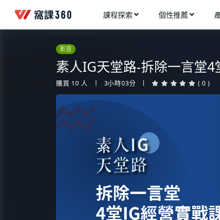
課程探索
個性推薦
工業設計
進入測驗
今天想要學什麼?
影音
手機APP開發
架構師
素人IG天堂路-拆除一言堂4
多媒體動畫
創造者
購買
10
人
3小時03分
( 0 )
建築室內設計
領航者
健康生活
溝通者
程式與資料庫
窩課推薦給您
執行者
視覺設計
生活家
電繪與手繪
網頁設計
網路行銷
網路管理