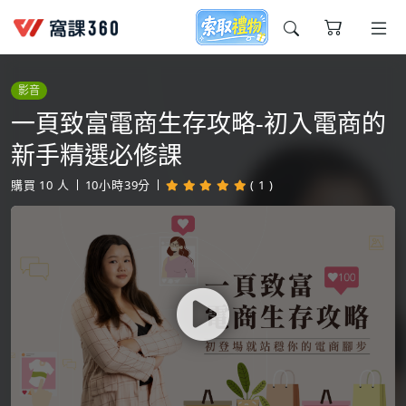
今天想要學什麼?
影音
一頁致富電商生存攻略-初入電商的
新手精選必修課
購買
10
人
10小時39分
( 1 )
窩課推薦給您