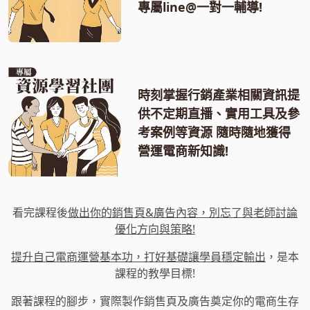
專屬line@一對一輔導!
時刻掌握行銷產業相關資訊提
供不定期直播、實用工具及參
考案例等資源 隨時隨地獲得
營運電商新知識!
看完課程後
做出你的銷售頁&廣告內容，別忘了與老師討論
優化方向與策略!
提升自己電商運營基本功，打好基礎讓學員穩定輸出
，是本
課程的教學目標!
跟著課程的腳步，實際製作銷售頁及廣告奠定你的電商生存