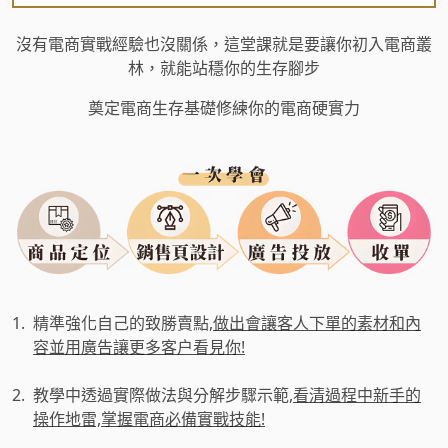
沒有電商實戰經驗也沒關係，這堂課就是要讓你初入電商叢
林，就能站穩你的生存腳步
奠定電商生存基礎修練你的電商硬實力
1.
精準強化自己的致勝賣點,
做出會讓客人下單的素材和內
容並用廣告讓更多客户看見你!
2.
教學中透過實際做法與分解步驟示範,
看清過程中新手的
操作地雷,掌握電商必備實戰技能!