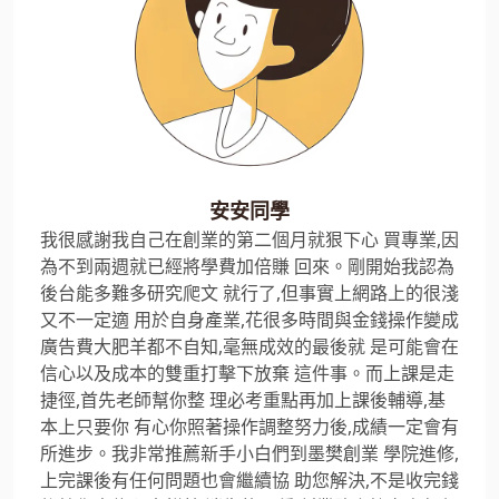
安安同學
我很感謝我自己在創業的第二個月就狠下心 買專業,因
為不到兩週就已經將學費加倍賺 回來。剛開始我認為
後台能多難多研究爬文 就行了,但事實上網路上的很淺
又不一定適 用於自身產業,花很多時間與金錢操作變成
廣告費大肥羊都不自知,毫無成效的最後就 是可能會在
信心以及成本的雙重打擊下放棄 這件事。而上課是走
捷徑,首先老師幫你整 理必考重點再加上課後輔導,基
本上只要你 有心你照著操作調整努力後,成績一定會有
所進步。我非常推薦新手小白們到墨樊創業 學院進修,
上完課後有任何問題也會繼續協 助您解決,不是收完錢