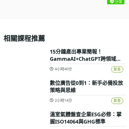
分享
相關課程推薦
15分鐘產出專業簡報！
GammaAI+ChatGPT跨領域高
效實戰攻略
4小時40分
影音
數位廣告從0到1：新手必備投放
策略與思維
2小時14分
影音
溫室氣體盤查企業ESG必修：掌
握ISO14064與GHG標準