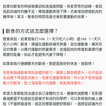
如果在斷食的時候做重訓和高強度間歇、有氧等等的訓練，會因
為肌肉儲存的醣不足，導致運動表現下降，也會增加燃燒肌肉的
機率呦！其次，斷食的時間長度也會影響運動的效果。
斷食的方式該怎麼選擇？
簡單來說，如果是執行168（一天只吃八小時）或186（一天只
吃六小時）斷食，建議在運動前補充熱量，並在運動後，補充充
足的營養，以應付運動的熱量需求，支援肌肉的修復和基礎代謝
需要的能量。如此才能避免代謝下降哦！
如果是執行連續數天的斷食，那麼還是好好休息、放鬆吧！
刻意勉強運動會增加身體的壓力，讓腎上腺負擔更大，也可能因
為血糖下降或肌肉無力，而產生運動傷害呦！所以並不是用強度
最大的斷食，配上強度最大的運動，就能瘦得最快。
希望大家都能找出適合自己身體的方法，健康的減肥喔！若對健
康減肥還不知道該怎麼做才有效的同學們，可以參與我的線上課
程
《不復胖瘦身術：搞定荷爾蒙減肥好輕鬆》
，我將從認識內分