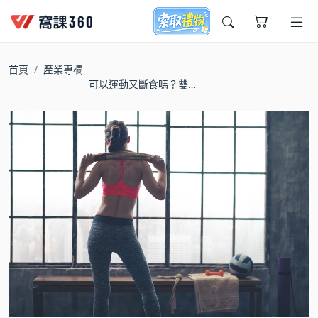
今天想要學什麼?
首頁
產業專欄
可以運動又斷食嗎？雙
管齊下就一定瘦得快？
窩課推薦給您