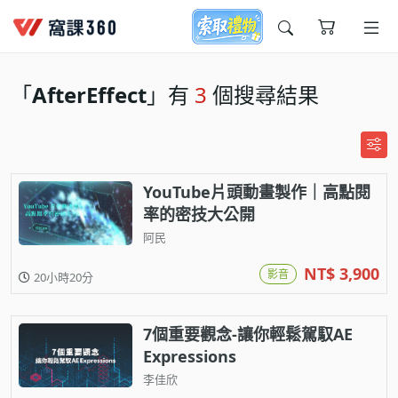
今天想要學什麼?
「
AfterEffect
」有
3
個搜尋結果
YouTube片頭動畫製作｜高點閱
率的密技大公開
阿民
窩課推薦給您
NT$ 3,900
影音
20小時20分
7個重要觀念-讓你輕鬆駕馭AE
Expressions
李佳欣