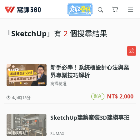
今天想要學什麼?
「
SketchUp
」有
2
個搜尋結果
新手必學！系統櫃設計心法與業
界專業技巧解析
窩課精選
窩課推薦給您
NT$ 2,000
影音
4小時15分
SketchUp建築室裝3D建模專班
SUMAX