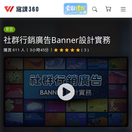
今天想要學什麼?
影音
社群行銷廣告Banner設計實務
購買
611
人
3小時45分
( 3 )
窩課推薦給您