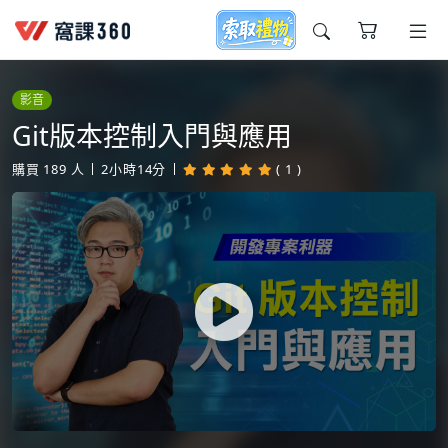
今天想要學什麼?
影音
Git版本控制入門與應用
購買
189
人
2小時14分
( 1 )
窩課推薦給您