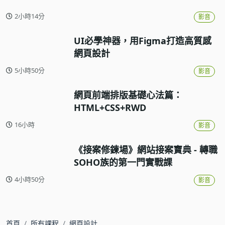
2小時14分
影音
UI必學神器，用Figma打造高質感
網頁設計
5小時50分
影音
網頁前端排版基礎心法篇：
HTML+CSS+RWD
16小時
影音
《接案修鍊場》網站接案寶典 - 轉職
SOHO族的第一門實戰課
4小時50分
影音
首頁
所有課程
網頁設計