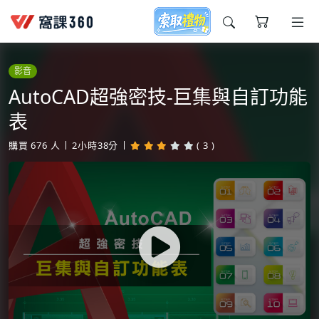
今天想要學什麼?
影音
AutoCAD超強密技-巨集與自訂功能
表
購買
676
人
2小時38分
( 3 )
窩課推薦給您