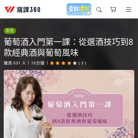
今天想要學什麼?
影音
葡萄酒入門第一課：從選酒技巧到8
款經典酒與葡萄風味
購買
631
人
16分鐘
( 3 )
窩課推薦給您