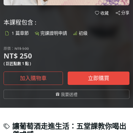
分享
收藏
本課程包含 :
1 篇章節
完課證明申請
初級
原價：
NT$ 500
NT$ 250
( 巨匠點數 1 點 )
加入購物車
立即購買
我要送禮
讓葡萄酒走進生活：五堂課教你喝出