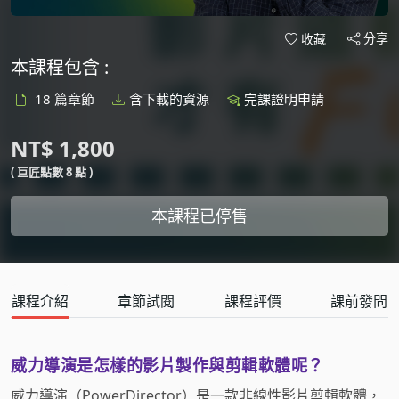
分享
收藏
本課程包含 :
18 篇章節
含下載的資源
完課證明申請
NT$ 1,800
( 巨匠點數 8 點 )
本課程已停售
課程介紹
章節試閱
課程評價
課前發問
威力導演是怎樣的影片製作與剪輯軟體呢？
威力導演（PowerDirector）是一款非線性影片剪輯軟體，