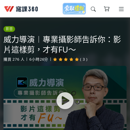
今天想要學什麼?
影音
威力導演︱專業攝影師告訴你：影
片這樣剪，才有FU～
購買
276
人
6小時26分
( 3 )
窩課推薦給您